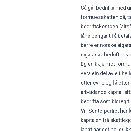
Så går bedrifta med un
formuesskatten då, ta
bedriftskontoen (alts
låne pengar til å beta
berre er norske eiga
eigarar av bedrifter s
Eg er ikkje mot formu
vera ein del av eit he
etter evne og få ette
arbeidande kapital, al
bedrifta som bidreg til
Vi i Senterpartiet har
kapitalen frå skattle
langt har det heller ik