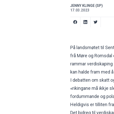
JENNY KLINGE (SP)
17.03.2023
På landsmøtet til Sent
frå Møre og Romsdal e
rammar verdiskaping og
kan halde fram med å 
I debatten om skatt o
«rikingane må ikkje sl
fordummande og polari
Heldigvis er tilliten 
Det bidreg til verdisk