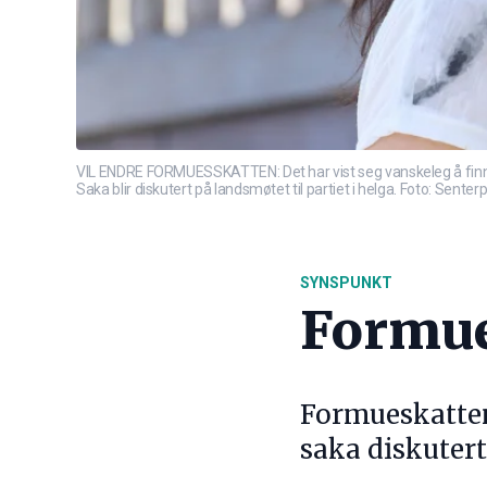
VIL ENDRE FORMUESSKATTEN: Det har vist seg vanskeleg å finne 
Saka blir diskutert på landsmøtet til partiet i helga. Foto: Senterp
SYNSPUNKT
Formues
Formueskatten 
saka diskuter