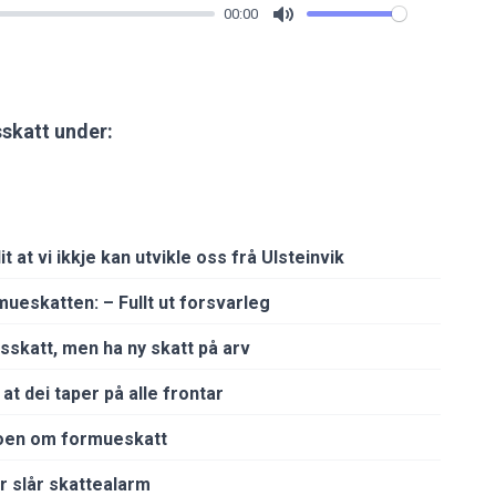
00:00
Mute
skatt under:
t at vi ikkje kan utvikle oss frå Ulsteinvik
ueskatten: – Fullt ut forsvarleg
sskatt, men ha ny skatt på arv
at dei taper på alle frontar
moen om formueskatt
r slår skattealarm