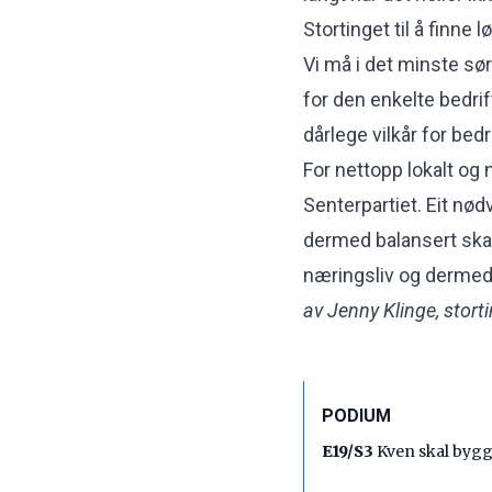
Stortinget til å finne l
Vi må i det minste sør
for den enkelte bedri
dårlege vilkår for bed
For nettopp lokalt og n
Senterpartiet. Eit nø
dermed balansert skatt
næringsliv og dermed
av Jenny Klinge, stort
PODIUM
E19/S3
Kven skal bygge