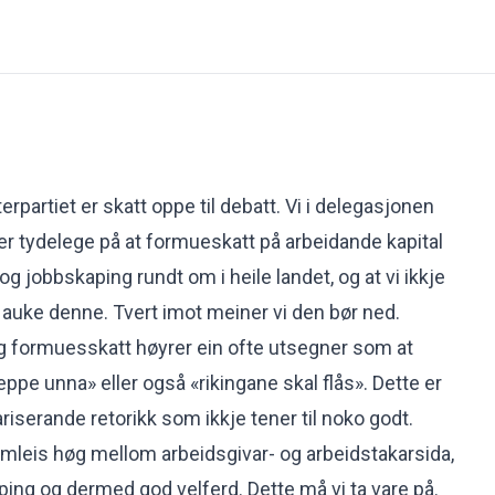
erpartiet er skatt oppe til debatt. Vi i delegasjonen
r tydelege på at formueskatt på arbeidande kapital
 jobbskaping rundt om i heile landet, og at vi ikkje
auke denne. Tvert imot meiner vi den bør ned.
g formuesskatt høyrer ein ofte utsegner som at
eppe unna» eller også «rikingane skal flås». Dette er
serande retorikk som ikkje tener til noko godt.
framleis høg mellom arbeidsgivar- og arbeidstakarsida,
aping og dermed god velferd. Dette må vi ta vare på.