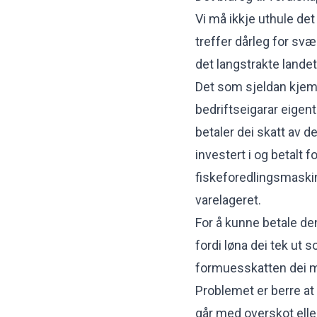
Vi må ikkje uthule de
treffer dårleg for svæ
det langstrakte landet
Det som sjeldan kjem 
bedriftseigarar eigen
betaler dei skatt av de
investert i og betalt f
fiskeforedlingsmaskina
varelageret.
For å kunne betale den
fordi løna dei tek ut
formuesskatten dei må 
Problemet er berre a
går med overskot eller