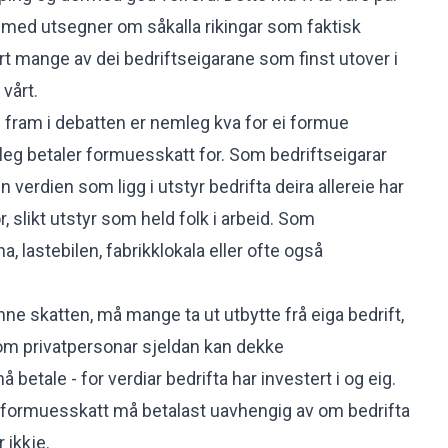
t med utsegner om såkalla rikingar som faktisk
rt mange av dei bedriftseigarane som finst utover i
 vårt.
fram i debatten er nemleg kva for ei formue
tleg betaler formuesskatt for. Som bedriftseigarar
n verdien som ligg i utstyr bedrifta deira allereie har
or, slikt utstyr som held folk i arbeid. Som
, lastebilen, fabrikklokala eller ofte også
ne skatten, må mange ta ut utbytte frå eiga bedrift,
 som privatpersonar sjeldan kan dekke
betale - for verdiar bedrifta har investert i og eig.
t formuesskatt må betalast uavhengig av om bedrifta
 ikkje.