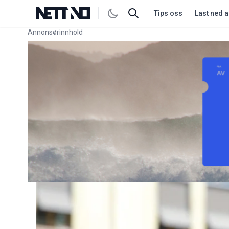
Tips oss
Last ned 
Annonsørinnhold
Link for annonse