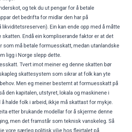
derskot, og tek du ut pengar for å betale
ppar det bedrifta for midlar den har på
å likviditetsreserven). Ein kan ende opp med å måtte
le skatten. Endå ein kompliserande faktor er at det
rar som må betale formuesskatt, medan utanlandske
om ligg i Norge slepp dette.
esskatt. Tvert imot meiner eg denne skatten bør
ilskapleg skattesystem som sikrar at folk kan yte
r behov. Men eg meiner bestemt at formuesskatt på
tså den kapitalen, utstyret, lokala og maskinene i
 å halde folk i arbeid, ikkje må skattast for mykje.
 leita etter brukande modellar for å skjerme denne
gging, men det framstår som teknisk vanskeleg. Så
kje vore særleg politisk vilje hos fleirtalet på