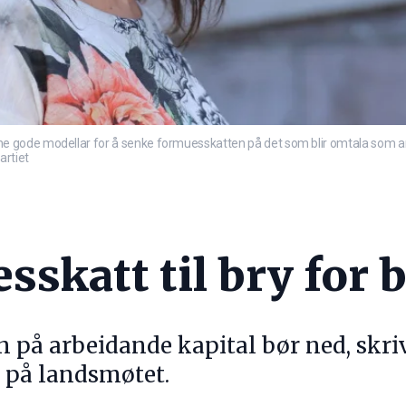
gode modellar for å senke formuesskatten på det som blir omtala som arbei
artiet
skatt til bry for 
på arbeidande kapital bør ned, skriv 
t på landsmøtet.