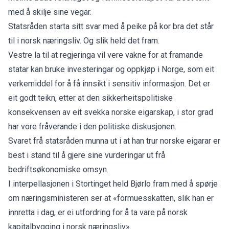
med å skilje sine vegar.
Statsråden starta sitt svar med å peike på kor bra det står
til i norsk næringsliv. Og slik held det fram.
Vestre la til at regjeringa vil vere vakne for at framande
statar kan bruke investeringar og oppkjøp i Norge, som eit
verkemiddel for å få innsikt i sensitiv informasjon. Det er
eit godt teikn, etter at den sikkerheitspolitiske
konsekvensen av eit svekka norske eigarskap, i stor grad
har vore
fråverande i den politiske diskusjonen
.
Svaret frå statsråden munna ut i at han trur norske eigarar er
best i stand til å gjere sine vurderingar ut frå
bedriftsøkonomiske omsyn.
I interpellasjonen i Stortinget held Bjørlo fram med å spørje
om næringsministeren ser at «formuesskatten, slik han er
innretta i dag, er ei utfordring for å ta vare på norsk
kapitalbygging i norsk næringsliv».