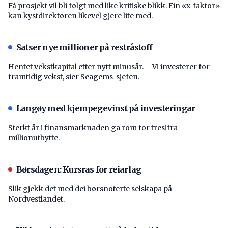
Få prosjekt vil bli følgt med like kritiske blikk. Ein «x-faktor»
kan kystdirektøren likevel gjere lite med.
Satser nye millioner på restråstoff
Hentet vekstkapital etter nytt minusår. – Vi investerer for
framtidig vekst, sier Seagems-sjefen.
Langøy med kjempegevinst på investeringar
Sterkt år i finansmarknaden ga rom for tresifra
millionutbytte.
Børsdagen: Kursras for reiarlag
Slik gjekk det med dei børsnoterte selskapa på
Nordvestlandet.