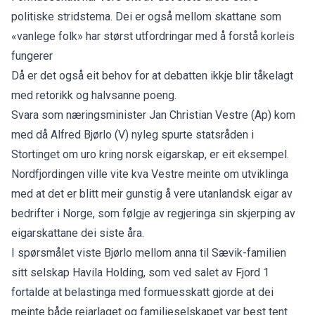
politiske stridstema. Dei er også mellom skattane som
«vanlege folk» har størst utfordringar med å forstå korleis
fungerer
Då er det også eit behov for at debatten ikkje blir tåkelagt
med retorikk og halvsanne poeng.
Svara som næringsminister Jan Christian Vestre (Ap) kom
med då Alfred Bjørlo (V) nyleg
spurte statsråden i
Stortinget
om uro kring norsk eigarskap, er eit eksempel.
Nordfjordingen ville vite kva Vestre meinte om utviklinga
med at det er blitt meir gunstig å vere utanlandsk eigar av
bedrifter i Norge, som følgje av regjeringa sin skjerping av
eigarskattane dei siste åra.
I spørsmålet viste Bjørlo mellom anna til Sævik-familien
sitt selskap Havila Holding, som ved salet av Fjord 1
fortalde at
belastinga med formuesskatt
gjorde at dei
meinte både reiarlaget og familieselskapet var best tent