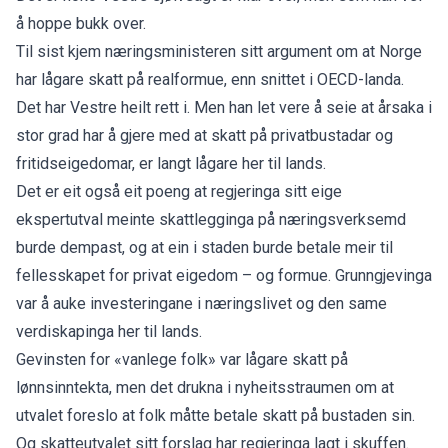
å hoppe bukk over.
Til sist kjem næringsministeren sitt argument om at Norge
har lågare skatt på realformue, enn snittet i OECD-landa.
Det har Vestre heilt rett i. Men han let vere å seie at årsaka i
stor grad har å gjere med at skatt på privatbustadar og
fritidseigedomar, er langt lågare her til lands.
Det er eit også eit poeng at regjeringa sitt
eige
ekspertutval
meinte skattlegginga på næringsverksemd
burde dempast, og at ein i staden burde betale meir til
fellesskapet for privat eigedom – og formue. Grunngjevinga
var å auke investeringane i næringslivet og den same
verdiskapinga her til lands.
Gevinsten for «vanlege folk» var lågare skatt på
lønnsinntekta, men det drukna i nyheitsstraumen om at
utvalet foreslo at folk måtte betale skatt på bustaden sin.
Og skatteutvalet sitt forslag har regjeringa lagt i skuffen.