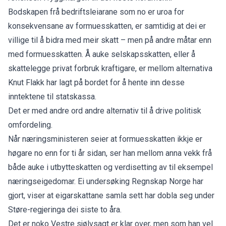
Bodskapen frå bedriftsleiarane som no er uroa for
konsekvensane av formuesskatten, er samtidig at dei er
villige til å bidra med meir skatt – men på andre måtar enn
med formuesskatten. Å auke selskapsskatten, eller å
skattelegge privat forbruk kraftigare
, er mellom alternativa
Knut Flakk har lagt på bordet for å hente inn desse
inntektene til statskassa.
Det er med andre ord andre alternativ til å drive politisk
omfordeling.
Når næringsministeren seier at formuesskatten ikkje er
høgare no enn for ti år sidan, ser han mellom anna vekk frå
både auke i utbytteskatten og verdisetting av til eksempel
næringseigedomar. Ei undersøking Regnskap Norge har
gjort, viser at eigarskattane samla sett
har dobla seg under
Støre-regjeringa
dei siste to åra.
Det er noko Vestre sjølvsagt er klar over, men som han vel