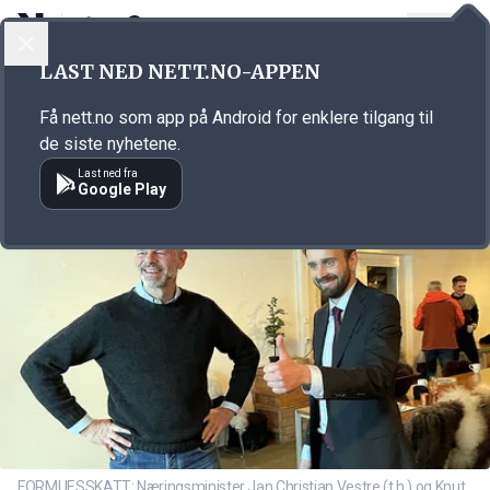
LOGG INN
MENY
Annonsørinnhold
LAST NED NETT.NO-APPEN
Link for annonse
Få nett.no som app på Android for enklere tilgang til
de siste nyhetene.
Last ned fra
Google Play
FORMUESSKATT: Næringsminister Jan Christian Vestre (t.h.) og Knut