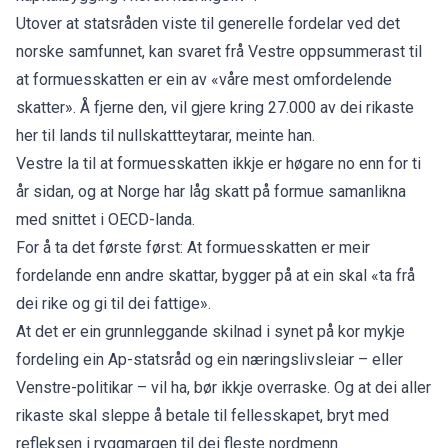
Utover at statsråden viste til generelle fordelar ved det
norske samfunnet, kan svaret frå Vestre oppsummerast til
at formuesskatten er ein av «våre mest omfordelende
skatter». Å fjerne den, vil gjere kring 27.000 av dei rikaste
her til lands til nullskattteytarar, meinte han.
Vestre la til at formuesskatten ikkje er høgare no enn for ti
år sidan, og at Norge har låg skatt på formue samanlikna
med snittet i OECD-landa.
For å ta det første først: At formuesskatten er meir
fordelande enn andre skattar, bygger på at ein skal «ta frå
dei rike og gi til dei fattige».
At det er ein grunnleggande skilnad i synet på kor mykje
fordeling ein Ap-statsråd og ein næringslivsleiar – eller
Venstre-politikar – vil ha, bør ikkje overraske. Og at dei aller
rikaste skal sleppe å betale til fellesskapet, bryt med
refleksen i ryggmargen til dei fleste nordmenn.