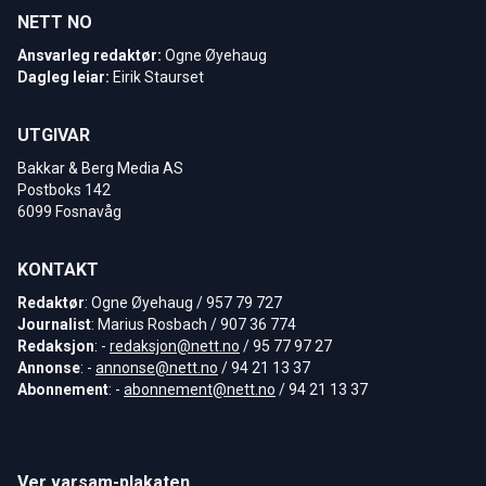
NETT NO
Ansvarleg redaktør:
Ogne Øyehaug
Dagleg leiar:
Eirik Staurset
UTGIVAR
Bakkar & Berg Media AS
Postboks 142
6099 Fosnavåg
KONTAKT
Redaktør
: Ogne Øyehaug / 957 79 727
Journalist
: Marius Rosbach / 907 36 774
Redaksjon
: -
redaksjon@nett.no
/ 95 77 97 27
Annonse
: -
annonse@nett.no
/ 94 21 13 37
Abonnement
: -
abonnement@nett.no
/ 94 21 13 37
Ver varsam-plakaten