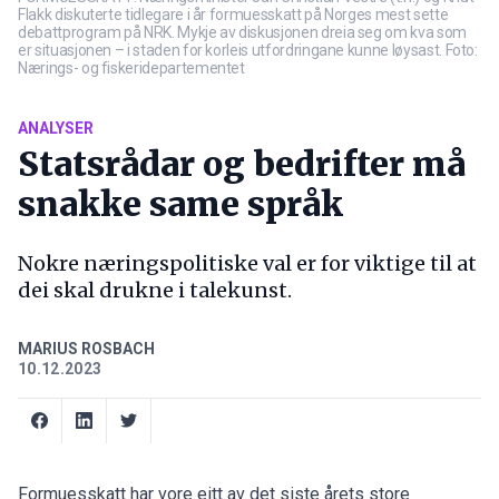
Flakk diskuterte tidlegare i år formuesskatt på Norges mest sette
debattprogram på NRK. Mykje av diskusjonen dreia seg om kva som
er situasjonen – i staden for korleis utfordringane kunne løysast. Foto:
Nærings- og fiskeridepartementet
ANALYSER
Statsrådar og bedrifter må
snakke same språk
Nokre næringspolitiske val er for viktige til at
dei skal drukne i talekunst.
MARIUS ROSBACH
10.12.2023
Formuesskatt har vore eitt av det siste årets store