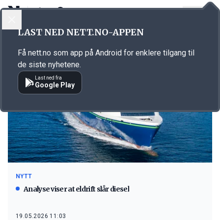
LOGG INN
MENY
LAST NED NETT.NO-APPEN
Emne: batteri
Få nett.no som app på Android for enklere tilgang til
de siste nyhetene.
Last ned fra
Google Play
NYTT
Analyse viser at eldrift slår diesel
19.05.2026 11:03