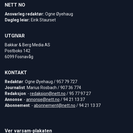
NETT NO
Ansvarleg redaktør:
Ogne Øyehaug
Dagleg leiar:
Eirik Staurset
UTGIVAR
Bakkar & Berg Media AS
Postboks 142
6099 Fosnavåg
KONTAKT
Redaktør
: Ogne Øyehaug / 957 79 727
Journalist
: Marius Rosbach / 907 36 774
Redaksjon
: -
redaksjon@nett.no
/ 95 77 97 27
Annonse
: -
annonse@nett.no
/ 94 21 13 37
Abonnement
: -
abonnement@nett.no
/ 94 21 13 37
Ver varsam-plakaten