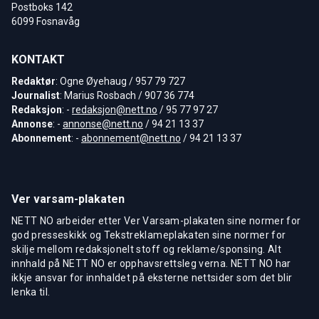
Postboks 142
6099 Fosnavåg
KONTAKT
Redaktør
: Ogne Øyehaug / 957 79 727
Journalist
: Marius Rosbach / 907 36 774
Redaksjon
: -
redaksjon@nett.no
/ 95 77 97 27
Annonse
: -
annonse@nett.no
/ 94 21 13 37
Abonnement
: -
abonnement@nett.no
/ 94 21 13 37
Ver varsam-plakaten
NETT NO arbeider etter Ver Varsam-plakaten sine normer for
god presseskikk og Tekstreklameplakaten sine normer for
skilje mellom redaksjonelt stoff og reklame/sponsing. Alt
innhald på NETT NO er opphavsrettsleg verna. NETT NO har
ikkje ansvar for innhaldet på eksterne nettsider som det blir
lenka til.