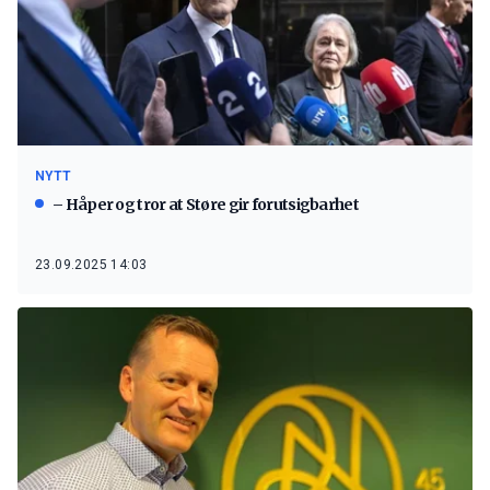
NYTT
– Håper og tror at Støre gir forutsigbarhet
23.09.2025 14:03