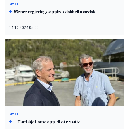
NYTT
Mener regjeringa opptrer dobbeltmoralsk
14.10.2024 05:00
NYTT
– Har ikkje kome opp eit alternativ