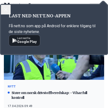
LOGG INN
MENY
LAST NED NETT.NO-APPEN
Emne: Jonas Gahr Støre
Få nett.no som app på Android for enklere tilgang til
de siste nyhetene.
Last ned fra
Google Play
NYTT
Støre om norsk drivstoffberedskap: – Vi har full
kontroll
17.04.2026 09:49