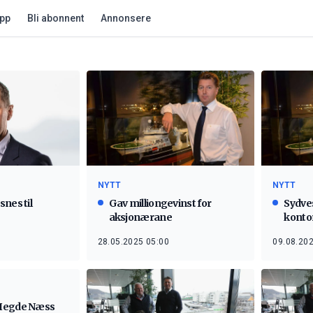
app
Bli abonnent
Annonsere
NYTT
NYTT
nes til
Gav milliongevinst for
Sydves
aksjonærane
konto
28.05.2025 05:00
09.08.202
Hegde Næss