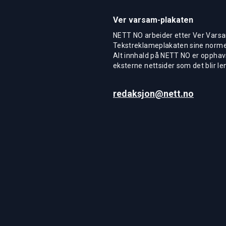
Ver varsam-plakaten
NETT NO arbeider etter Ver Varsa
Tekstreklameplakaten sine normer
Alt innhald på NETT NO er opphavs
eksterne nettsider som det blir len
redaksjon@nett.no