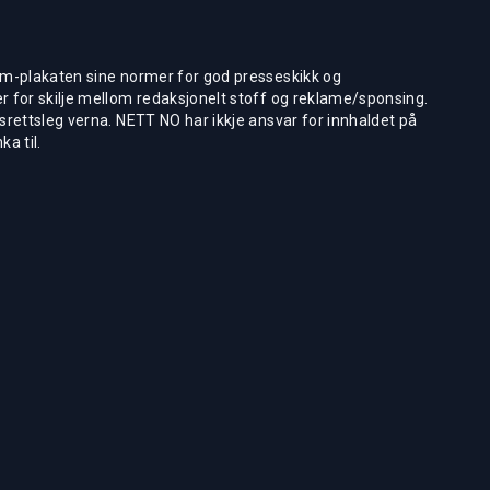
m-plakaten sine normer for god presseskikk og
 for skilje mellom redaksjonelt stoff og reklame/sponsing.
rettsleg verna. NETT NO har ikkje ansvar for innhaldet på
ka til.