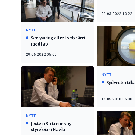
09.03.2022 13:22
NYTT
Ser lysning etter tredje året
med tap
29.06.2022 05:00
NYTT
Sydvestor tilba
16.05.2018 06:00
NYTT
Jostein Sætrenes ny
styreleiar i Havila