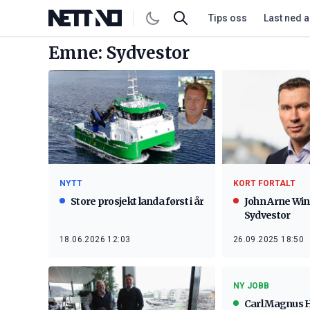
Tips oss
Last ned 
Emne: Sydvestor
NYTT
KORT FORTALT
Store prosjekt landa først i år
John Arne Wins
Sydvestor
18.06.2026 12:03
26.09.2025 18:50
NY JOBB
Carl Magnus 