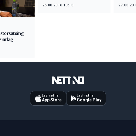
26.08.2016 13:18
27.08.201
storsatsing
eiarlag
Last ned fra
Last ned fra
App Store
Google Play