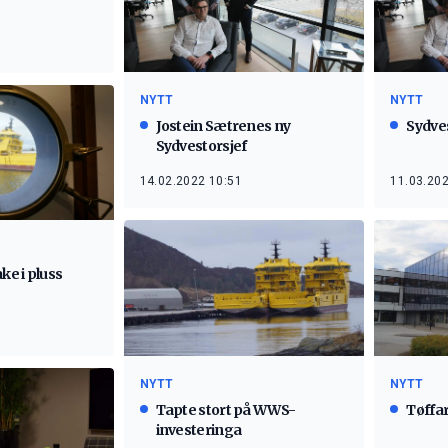
NYTT
NYTT
Jostein Sætrenes ny
Sydve
Sydvestorsjef
14.02.2022 10:51
11.03.202
ke i pluss
NYTT
NYTT
Tapte stort på WWS-
Tøffar
investeringa