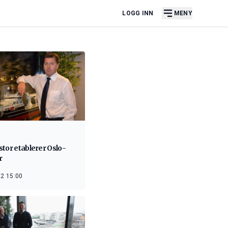
LOGG INN
MENY
tor etablerer Oslo-
r
2 15:00