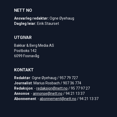
NETT NO
Ansvarleg redaktør:
Ogne Øyehaug
Dagleg leiar:
Eirik Staurset
UTGIVAR
Bakkar & Berg Media AS
Postboks 142
6099 Fosnavåg
KONTAKT
Redaktør
: Ogne Øyehaug / 957 79 727
Journalist
: Marius Rosbach / 907 36 774
Redaksjon
: -
redaksjon@nett.no
/ 95 77 97 27
Annonse
: -
annonse@nett.no
/ 94 21 13 37
Abonnement
: -
abonnement@nett.no
/ 94 21 13 37