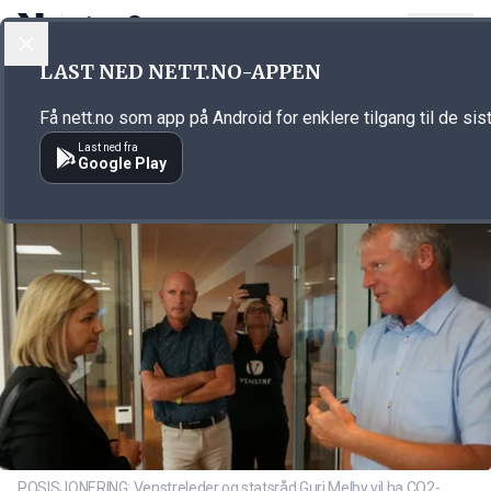
LOGG INN
MENY
Annonsørinnhold
LAST NED NETT.NO-APPEN
Link for annonse
Få nett.no som app på Android for enklere tilgang til de sis
Last ned fra
Google Play
POSISJONERING: Venstreleder og statsråd Guri Melby vil ha CO2-