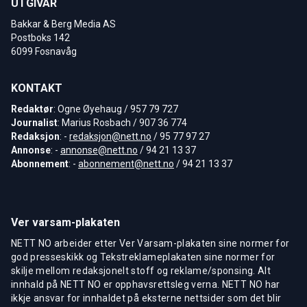
UTGIVAR
Bakkar & Berg Media AS
Postboks 142
6099 Fosnavåg
KONTAKT
Redaktør
: Ogne Øyehaug / 957 79 727
Journalist
: Marius Rosbach / 907 36 774
Redaksjon
: -
redaksjon@nett.no
/ 95 77 97 27
Annonse
: -
annonse@nett.no
/ 94 21 13 37
Abonnement
: -
abonnement@nett.no
/ 94 21 13 37
Ver varsam-plakaten
NETT NO arbeider etter Ver Varsam-plakaten sine normer for
god presseskikk og Tekstreklameplakaten sine normer for
skilje mellom redaksjonelt stoff og reklame/sponsing. Alt
innhald på NETT NO er opphavsrettsleg verna. NETT NO har
ikkje ansvar for innhaldet på eksterne nettsider som det blir