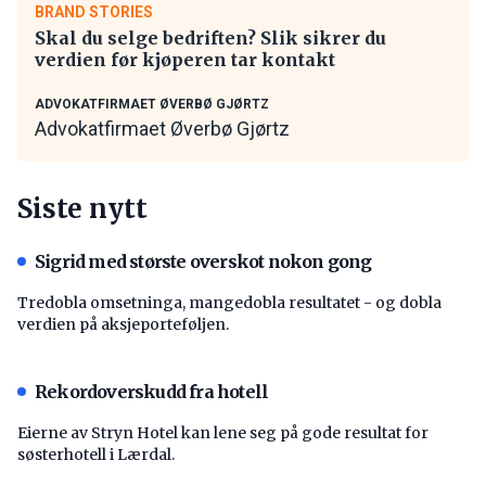
BRAND STORIES
Skal du selge bedriften? Slik sikrer du
verdien før kjøperen tar kontakt
ADVOKATFIRMAET ØVERBØ GJØRTZ
Advokatfirmaet Øverbø Gjørtz
Siste nytt
Sigrid med største overskot nokon gong
Tredobla omsetninga, mangedobla resultatet - og dobla
verdien på aksjeporteføljen.
Rekordoverskudd fra hotell
Eierne av Stryn Hotel kan lene seg på gode resultat for
søsterhotell i Lærdal.