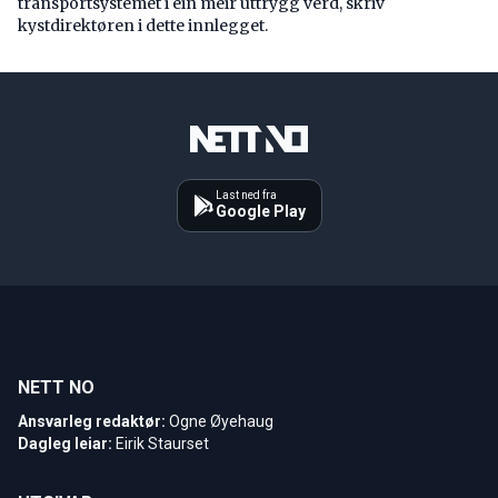
transport­systemet i ein meir uttrygg verd, skriv
kystdirektøren i dette innlegget.
Last ned fra
Google Play
NETT NO
Ansvarleg redaktør:
Ogne Øyehaug
Dagleg leiar:
Eirik Staurset