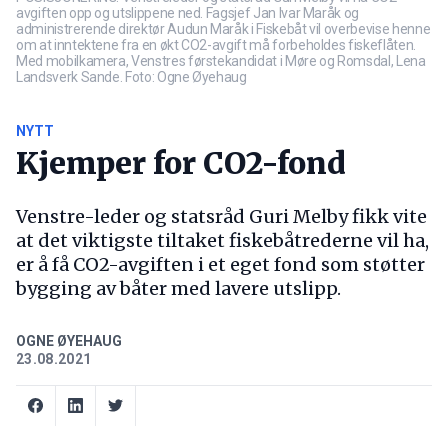
avgiften opp og utslippene ned. Fagsjef Jan Ivar Maråk og
administrerende direktør Audun Maråk i Fiskebåt vil overbevise henne
om at inntektene fra en økt CO2-avgift må forbeholdes fiskeflåten.
Med mobilkamera, Venstres førstekandidat i Møre og Romsdal, Lena
Landsverk Sande. Foto: Ogne Øyehaug
NYTT
Kjemper for CO2-fond
Venstre-leder og statsråd Guri Melby fikk vite
at det viktigste tiltaket fiskebåtrederne vil ha,
er å få CO2-avgiften i et eget fond som støtter
bygging av båter med lavere utslipp.
OGNE ØYEHAUG
23.08.2021