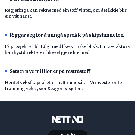
Regjeringa kan rekne med ein tøff vinter, om det ikkje blir
ein våt haust.
Riggar seg for å unngå sprekk på skipstunnelen
Få prosjekt vil bli følgt med like kritiske blikk. Ein «x-faktor»
kan kystdirektøren likevel gjere lite med.
Satser nye millioner på restråstoff
Hentet vekstkapital etter nytt minusår. – Vi investerer for
framtidig vekst, sier Seagems-sjefen.
Last ned fra