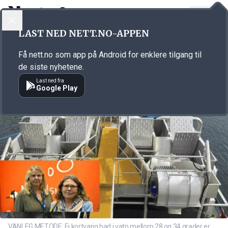
LOGG INN
MENY
Annonsørinnhold
LAST NED NETT.NO-APPEN
Link for annonse
Få nett.no som app på Android for enklere tilgang til
de siste nyhetene.
Last ned fra
Google Play
VANLEG METODE: Ei kortvarig bad i vatn mellom 28 og 34 grader er