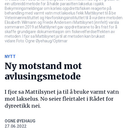
ein utbreidd metode for å halde parasitten lakselus i sjakk.
Bekymringsmeldingar om korleis oppdrettsfisken reagerte på
behandling med varmt vatn mot lakselus fekk Mattilsynet til å be
Veterinærinstituttet og Havforskingsinstituttet til å vurdere metoden.
Elisabeth Wilmann og Friede Andersen i Mattilsynet (innfelt) varsla
sommaren 2019 at Mattilynet gav oppdrettarane to års frist for å
skaffe grundigare dokumentasjon om fiskevelferdseffekten av
metoden. I fjor sa Mattilsynet ja til at metoden kan brukast
vidare.Foto: Ogne Øyehaug/Optimar
NYTT
Ny motstand mot
avlusingsmetode
I fjor sa Mattilsynet ja til å bruke varmt vatn
mot lakselus. No seier fleirtalet i Rådet for
dyreetikk nei.
OGNE ØYEHAUG
27.06.2022