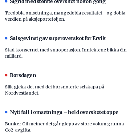
Sigrid med største overskot nokon gong
Tredobla omsetninga, mangedobla resultatet - og dobla
verdien på aksjeporteføljen.
Salsgevinst gav superoverskot for Ervik
Stad-konsernet med snuoperasjon. Inntektene bikka éin
milliard.
Børsdagen
Slik gjekk det med dei børsnoterte selskapa på
Nordvestlandet.
Nytt fall i omsetninga – held overskotet oppe
Bunker Oil meiner dei går glepp av store volum grunna
Co2-avgifta.