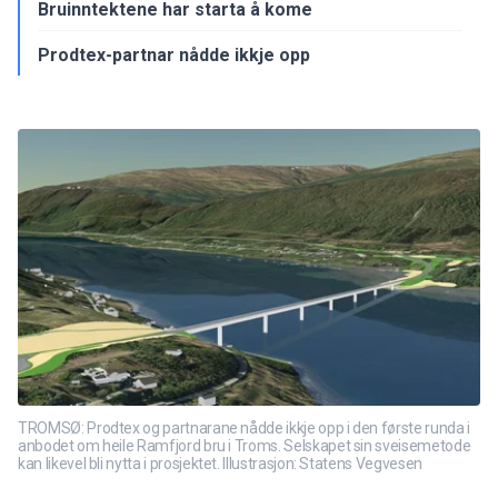
Bruinntektene har starta å kome
Prodtex-partnar nådde ikkje opp
TROMSØ: Prodtex og partnarane nådde ikkje opp i den første runda i
anbodet om heile Ramfjord bru i Troms. Selskapet sin sveisemetode
kan likevel bli nytta i prosjektet. Illustrasjon: Statens Vegvesen