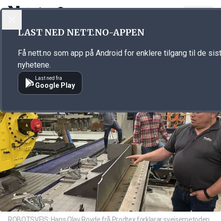
LOGG INN
MENY
Annonsørinnhold
LAST NED NETT.NO-APPEN
Link for annonse
Få nett.no som app på Android for enklere tilgang til de sis
nyhetene.
Last ned fra
Google Play
ROBOTSVEIS: Hans Olav Rovde frå Prodtex forklarar sveisemetoden