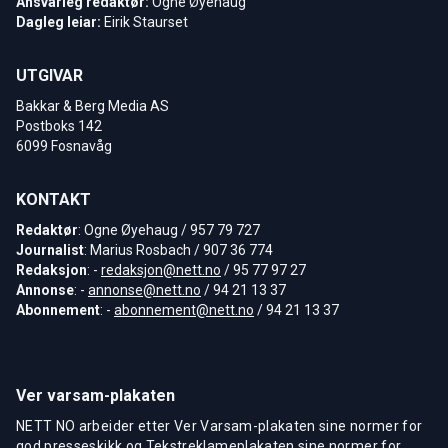
Ansvarleg redaktør:
Ogne Øyehaug
Dagleg leiar:
Eirik Staurset
UTGIVAR
Bakkar & Berg Media AS
Postboks 142
6099 Fosnavåg
KONTAKT
Redaktør
: Ogne Øyehaug / 957 79 727
Journalist
: Marius Rosbach / 907 36 774
Redaksjon
: -
redaksjon@nett.no
/ 95 77 97 27
Annonse
: -
annonse@nett.no
/ 94 21 13 37
Abonnement
: -
abonnement@nett.no
/ 94 21 13 37
Ver varsam-plakaten
NETT NO arbeider etter Ver Varsam-plakaten sine normer for
god presseskikk og Tekstreklameplakaten sine normer for