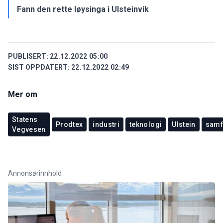
Fann den rette løysinga i Ulsteinvik
PUBLISERT:
22.12.2022 05:00
SIST OPPDATERT:
22.12.2022 02:49
Mer om
Statens
Prodtex
industri
teknologi
Ulstein
samf
Vegvesen
Annonsørinnhold