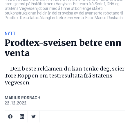
som gjerast på Fiskåholmen i Vanylven. Eit team frå Sintef, DNV og
Statens Vegvesen jobbar med å finne ut kor lenge stålet i
brukonstruksjonar held når dei er sveisa av dei avanserte robotane til
Prodtex. Resultata så langt er betre enn venta. Foto: Marius Rosbach
NYTT
Prodtex-sveisen betre enn
venta
– Den beste reklamen du kan tenke deg, seier
Tore Roppen om testresultata frå Statens
Vegvesen.
MARIUS ROSBACH
22.12.2022