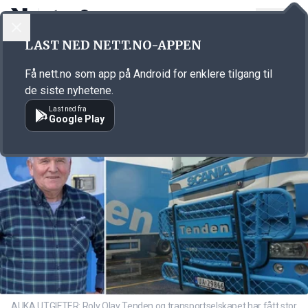
LOGG INN
MENY
Annonsørinnhold
LAST NED NETT.NO-APPEN
Link for annonse
Få nett.no som app på Android for enklere tilgang til
de siste nyhetene.
Last ned fra
Google Play
AUKA UTGIFTER: Rolv Olav Tenden og transportselskapet har fått stor