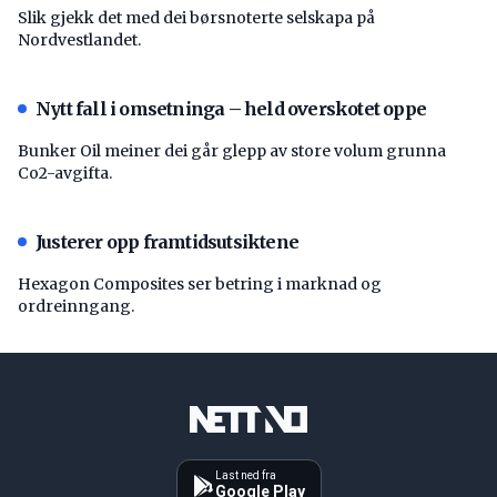
Slik gjekk det med dei børsnoterte selskapa på
Nordvestlandet.
Nytt fall i omsetninga – held overskotet oppe
Bunker Oil meiner dei går glepp av store volum grunna
Co2-avgifta.
Justerer opp framtidsutsiktene
Hexagon Composites ser betring i marknad og
ordreinngang.
Last ned fra
Google Play