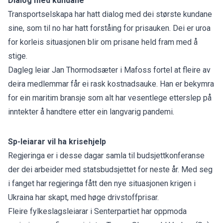
Dialog med kundane
Transportselskapa har hatt dialog med dei største kundane
sine, som til no har hatt forståing for prisauken. Dei er uroa
for korleis situasjonen blir om prisane held fram med å
stige.
Dagleg leiar Jan Thormodsæter i Mafoss fortel at fleire av
deira medlemmar får ei rask kostnadsauke. Han er bekymra
for ein maritim bransje som alt har vesentlege etterslep på
inntekter å handtere etter ein langvarig pandemi.
Sp-leiarar vil ha krisehjelp
Regjeringa er i desse dagar samla til budsjettkonferanse
der dei arbeider med statsbudsjettet for neste år. Med seg
i fanget har regjeringa fått den nye situasjonen krigen i
Ukraina har skapt, med høge drivstoffprisar.
Fleire fylkeslagsleiarar i Senterpartiet har oppmoda