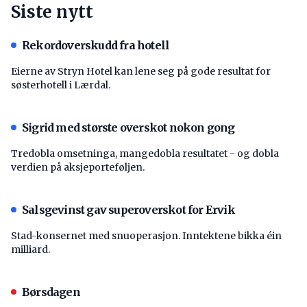
Siste nytt
Rekordoverskudd fra hotell
Eierne av Stryn Hotel kan lene seg på gode resultat for
søsterhotell i Lærdal.
Sigrid med største overskot nokon gong
Tredobla omsetninga, mangedobla resultatet - og dobla
verdien på aksjeporteføljen.
Salsgevinst gav superoverskot for Ervik
Stad-konsernet med snuoperasjon. Inntektene bikka éin
milliard.
Børsdagen