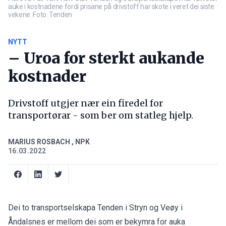
auke i kostnadene fordi prisane på drivstoff har skote i veret dei siste
vekene. Foto: Tenden
NYTT
– Uroa for sterkt aukande
kostnader
Drivstoff utgjer nær ein firedel for
transportørar - som ber om statleg hjelp.
MARIUS ROSBACH
,
NPK
16.03.2022
Dei to transportselskapa Tenden i Stryn og Veøy i
Åndalsnes er mellom dei som er bekymra for auka