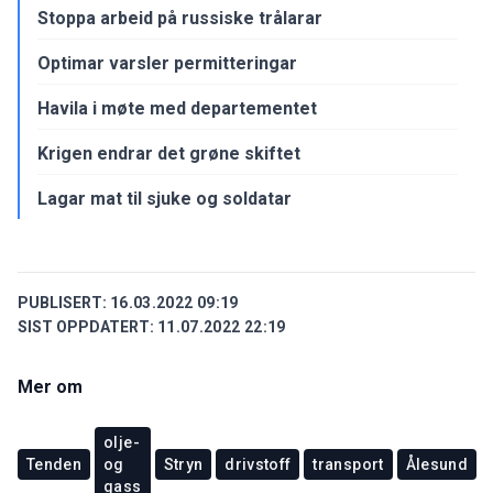
Stoppa arbeid på russiske trålarar
Optimar varsler permitteringar
Havila i møte med departementet
Krigen endrar det grøne skiftet
Lagar mat til sjuke og soldatar
PUBLISERT:
16.03.2022 09:19
SIST OPPDATERT:
11.07.2022 22:19
Mer om
olje-
Tenden
og
Stryn
drivstoff
transport
Ålesund
gass