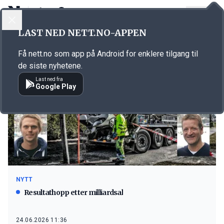
LOGG INN
MENY
LAST NED NETT.NO-APPEN
Emne: Vendanor
Få nett.no som app på Android for enklere tilgang til
de siste nyhetene.
Last ned fra
Google Play
NYTT
Resultathopp etter milliardsal
24.06.2026 11:36