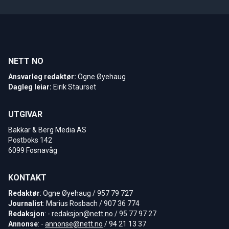
NETT NO
Ansvarleg redaktør:
Ogne Øyehaug
Dagleg leiar:
Eirik Staurset
UTGIVAR
Bakkar & Berg Media AS
Postboks 142
6099 Fosnavåg
KONTAKT
Redaktør
: Ogne Øyehaug / 957 79 727
Journalist
: Marius Rosbach / 907 36 774
Redaksjon
: -
redaksjon@nett.no
/ 95 77 97 27
Annonse
: -
annonse@nett.no
/ 94 21 13 37