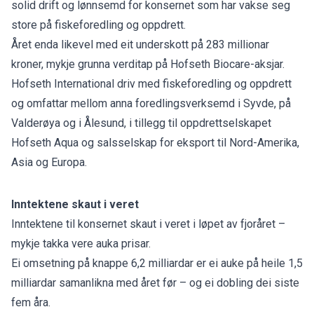
solid drift og lønnsemd for konsernet som har vakse seg
store på fiskeforedling og oppdrett.
Året enda likevel med eit underskott på 283 millionar
kroner, mykje grunna verditap på Hofseth Biocare-aksjar.
Hofseth International driv med fiskeforedling og oppdrett
og omfattar mellom anna foredlingsverksemd i Syvde, på
Valderøya og i Ålesund, i tillegg til oppdrettselskapet
Hofseth Aqua og salsselskap for eksport til Nord-Amerika,
Asia og Europa.
Inntektene skaut i veret
Inntektene til konsernet skaut i veret i løpet av fjoråret –
mykje takka vere auka prisar.
Ei omsetning på knappe 6,2 milliardar er ei auke på heile 1,5
milliardar samanlikna med året før – og ei dobling dei siste
fem åra.