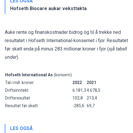
LES OGSÅ
Hofseth Biocare aukar veksttakta
Auke rente og finanskostnader bidrog óg til å trekke ned
resultatet i Hofseth International-konsernet i fjor. Resultatet
før skatt enda på minus 283 millionar kroner i fjor (
sjå tabell
under
).
Hofseth International As
(konsern)
Tal i mill. kroner
2022
2021
Driftsinntekt
6.181,3
4.678,5
Driftsresultat
102,8
213,4
Resultat før skatt
-285,6
69,7
LES OGSÅ