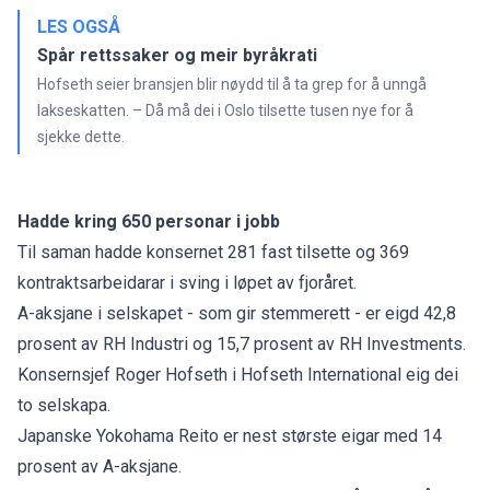
LES OGSÅ
Spår rettssaker og meir byråkrati
Hofseth seier bransjen blir nøydd til å ta grep for å unngå
lakseskatten. – Då må dei i Oslo tilsette tusen nye for å
sjekke dette.
Hadde kring 650 personar i jobb
Til saman hadde konsernet 281 fast tilsette og 369
kontraktsarbeidarar i sving i løpet av fjoråret.
A-aksjane i selskapet - som gir stemmerett - er eigd 42,8
prosent av RH Industri og 15,7 prosent av RH Investments.
Konsernsjef Roger Hofseth i Hofseth International eig dei
to selskapa.
Japanske Yokohama Reito er nest største eigar med 14
prosent av A-aksjane.