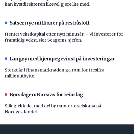
kan kystdirektøren likevel gjere lite med.
Satser nye millioner på restråstoff
Hentet vekstkapital etter nytt minusår. – Vi investerer for
framtidig vekst, sier Seagems-sjefen.
Langøy med kjempegevinst på investeringar
Sterkt år i finansmarknaden ga rom for tresifra
millionutbytte.
Børsdagen: Kursras for reiarlag
Slik gjekk det med dei børsnoterte selskapa på
Nordvestlandet.