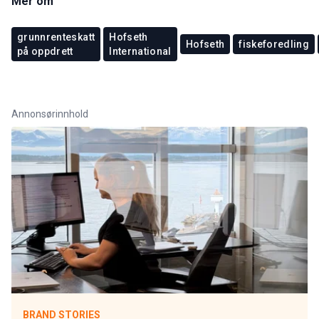
Mer om
grunnrenteskatt
Hofseth
Hofseth
fiskeforedling
på oppdrett
International
Annonsørinnhold
BRAND STORIES