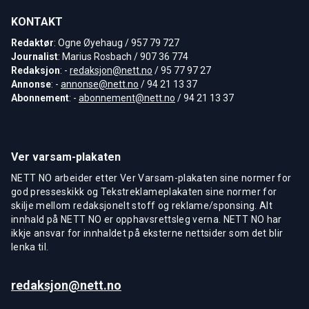
KONTAKT
Redaktør
: Ogne Øyehaug / 957 79 727
Journalist
: Marius Rosbach / 907 36 774
Redaksjon
: -
redaksjon@nett.no
/ 95 77 97 27
Annonse
: -
annonse@nett.no
/ 94 21 13 37
Abonnement
: -
abonnement@nett.no
/ 94 21 13 37
Ver varsam-plakaten
NETT NO arbeider etter Ver Varsam-plakaten sine normer for
god presseskikk og Tekstreklameplakaten sine normer for
skilje mellom redaksjonelt stoff og reklame/sponsing. Alt
innhald på NETT NO er opphavsrettsleg verna. NETT NO har
ikkje ansvar for innhaldet på eksterne nettsider som det blir
lenka til.
redaksjon@nett.no