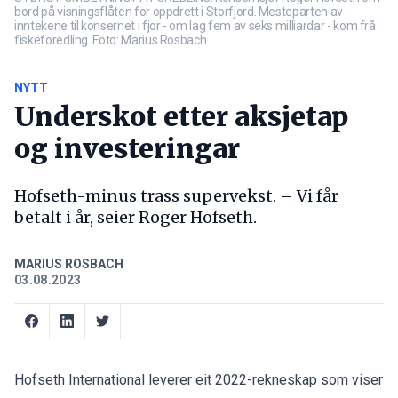
bord på visningsflåten for oppdrett i Storfjord. Mesteparten av
inntekene til konsernet i fjor - om lag fem av seks milliardar - kom frå
fiskeforedling. Foto: Marius Rosbach
NYTT
Underskot etter aksjetap
og investeringar
Hofseth-minus trass supervekst. – Vi får
betalt i år, seier Roger Hofseth.
MARIUS ROSBACH
03.08.2023
Hofseth International leverer eit 2022-rekneskap som viser