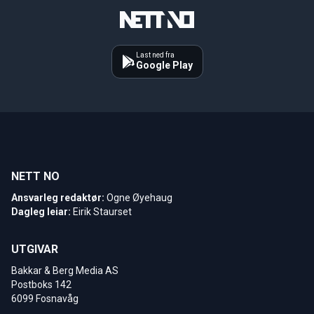
Last ned fra
Google Play
NETT NO
Ansvarleg redaktør:
Ogne Øyehaug
Dagleg leiar:
Eirik Staurset
UTGIVAR
Bakkar & Berg Media AS
Postboks 142
6099 Fosnavåg