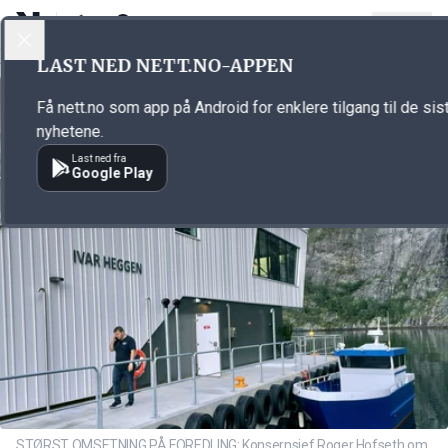
LOGG INN
MENY
Annonsørinnhold
LAST NED NETT.NO-APPEN
Link for annonse
Få nett.no som app på Android for enklere tilgang til de sis
nyhetene.
Last ned fra
Google Play
STØRST OMSETNING PÅ FOREDLING: Konsernsjef Roger Hofseth om