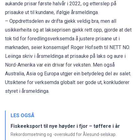
aukande prisar første halvår i 2022, og etterslep på
prisauke ut til kundane, ifølgje årsmeldinga.
– Oppdrettsdelen av drifta gjekk veldig bra, men all
usikkerheita og at lakseprisen gjekk rett opp, gjorde at det
tok tid for foredlingsverksemda å justere prisane ut i
marknaden, seier konsernsjef Roger Hofseth til NETT NO.
Leiinga skriv i årsmeldinga at prisauke på laks og aure i
Nord-Amerika var ein drivar for veksten. Men også
Australia, Asia og Europa utgjer ein betydeleg del av salet.
Utsiktene for verksemda globalt ser gode ut, konkluderer
styret i årsmeldinga.
LES OGSÅ
Fiskeeksport til nye høyder i fjor – tøffere i år
Rekordomsetning og -overskudd for Ålesund-selskap.