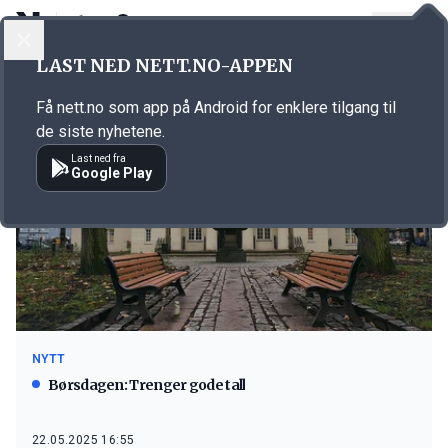
LOGG INN
MENY
LAST NED NETT.NO-APPEN
Emne: Golden Energy
Få nett.no som app på Android for enklere tilgang til
de siste nyhetene.
Last ned fra
Google Play
NYTT
Børsdagen: Trenger gode tall
22.05.2025 16:55