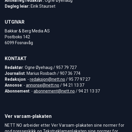
Ansvarleg redaktør:
Ogne Øyehaug
Dagleg leiar:
Eirik Staurset
UTGIVAR
Bakkar & Berg Media AS
Postboks 142
6099 Fosnavåg
KONTAKT
Redaktør
: Ogne Øyehaug / 957 79 727
Journalist
: Marius Rosbach / 907 36 774
Redaksjon
: -
redaksjon@nett.no
/ 95 77 97 27
Annonse
: -
annonse@nett.no
/ 94 21 13 37
Abonnement
: -
abonnement@nett.no
/ 94 21 13 37
Ver varsam-plakaten
NETT NO arbeider etter Ver Varsam-plakaten sine normer for
god presseskikk og Tekstreklameplakaten sine normer for