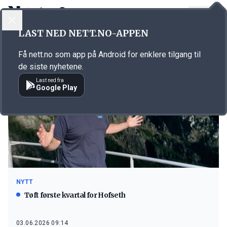
LOGG INN
MENY
LAST NED NETT.NO-APPEN
Emne: Hofseth Aqua
Få nett.no som app på Android for enklere tilgang til
de siste nyhetene.
Last ned fra
Google Play
NYTT
Tøft første kvartal for Hofseth
03.06.2026 09:14