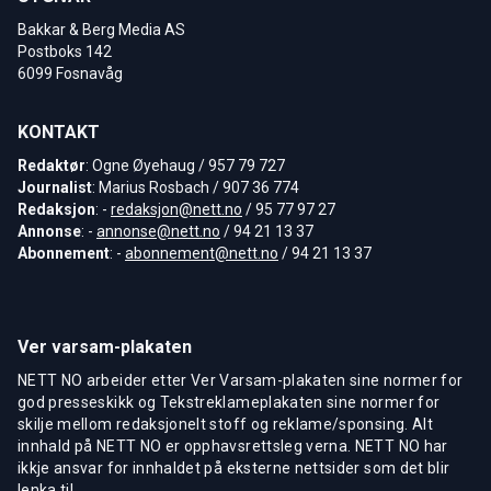
Bakkar & Berg Media AS
Postboks 142
6099 Fosnavåg
KONTAKT
Redaktør
: Ogne Øyehaug / 957 79 727
Journalist
: Marius Rosbach / 907 36 774
Redaksjon
: -
redaksjon@nett.no
/ 95 77 97 27
Annonse
: -
annonse@nett.no
/ 94 21 13 37
Abonnement
: -
abonnement@nett.no
/ 94 21 13 37
Ver varsam-plakaten
NETT NO arbeider etter Ver Varsam-plakaten sine normer for
god presseskikk og Tekstreklameplakaten sine normer for
skilje mellom redaksjonelt stoff og reklame/sponsing. Alt
innhald på NETT NO er opphavsrettsleg verna. NETT NO har
ikkje ansvar for innhaldet på eksterne nettsider som det blir
lenka til.