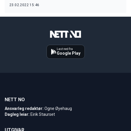
23.02.2022 15:46
Last ned fra
Google Play
NETT NO
Ansvarleg redaktør:
Ogne Øyehaug
Dagleg leiar:
Eirik Staurset
UTGIVAR