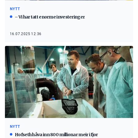
NYTT
– Vi har tatt enorme investeringer
16.07.2025 12:36
NYTT
Hofseth håva inn 800 millionar meir i fjor