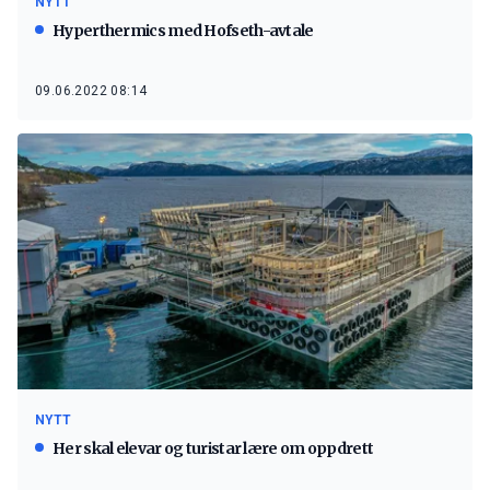
NYTT
Hyperthermics med Hofseth-avtale
09.06.2022 08:14
NYTT
Her skal elevar og turistar lære om oppdrett