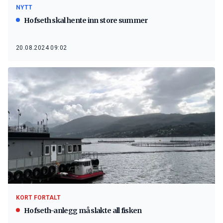
NYTT
Hofseth skal hente inn store summer
20.08.2024 09:02
KORT FORTALT
Hofseth-anlegg må slakte all fisken