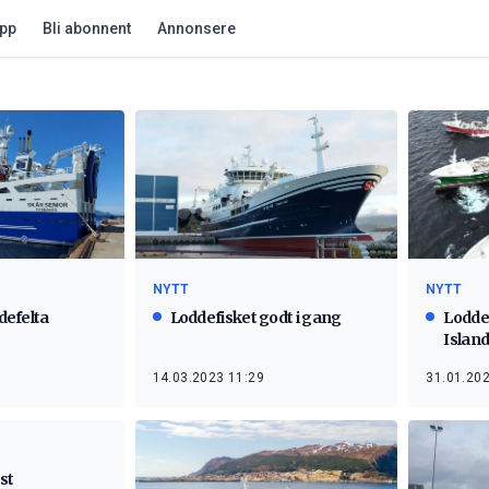
app
Bli abonnent
Annonsere
NYTT
NYTT
ddefelta
Loddefisket godt i gang
Loddef
Islan
14.03.2023 11:29
31.01.202
st