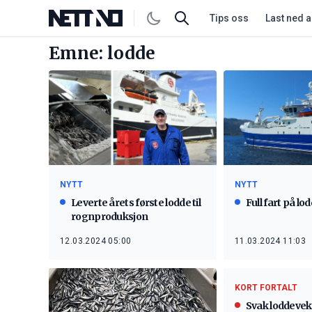
Tips oss
Last ned 
Emne: lodde
NYTT
NYTT
Leverte årets første lodde til
Full fart på lo
rognproduksjon
12.03.2024 05:00
11.03.2024 11:03
KORT FORTALT
Svak loddevek