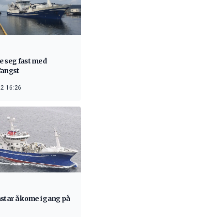
e seg fast med
fangst
2 16:26
star å kome i gang på