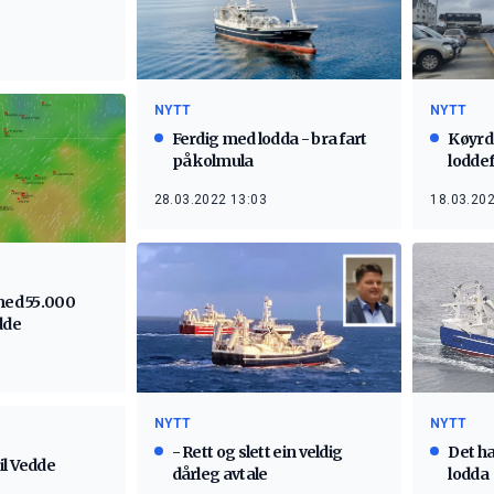
NYTT
NYTT
Ferdig med lodda - bra fart
Køyrd
på kolmula
lodde
28.03.2022 13:03
18.03.202
med 55.000
dde
NYTT
NYTT
- Rett og slett ein veldig
Det ha
il Vedde
dårleg avtale
lodda