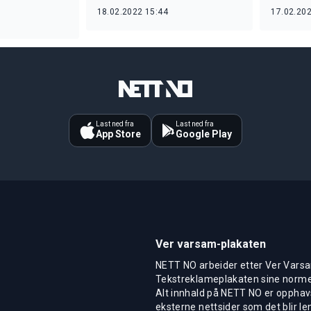
18.02.2022 15:44
17.02.202
Last ned fra
Last ned fra
App Store
Google Play
Ver varsam-plakaten
NETT NO arbeider etter Ver Varsa
Tekstreklameplakaten sine normer
Alt innhald på NETT NO er opphavs
eksterne nettsider som det blir len