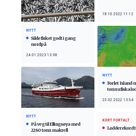
18.10.2022 11:12
NYTT
Sildefisket godt i gang
nordpå
24.01.2023 13:08
NYTT
Forlet Island 
tonn ufiska lo
23.02.2022 13:54
NYTT
KORT FORTALT
På veg til Ellingsøya med
Lodderekord t
2260 tonn makrell