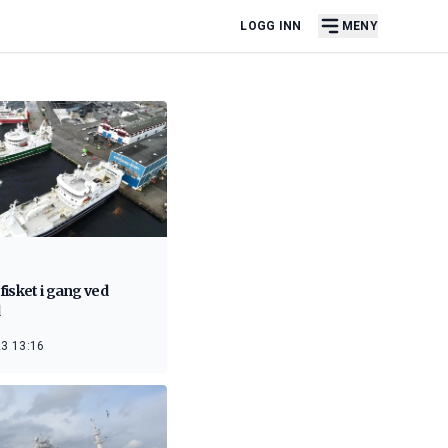
LOGG INN
MENY
isket i gang ved
d
3 13:16