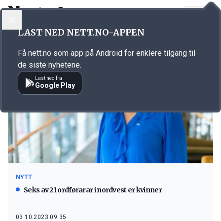
LOGG INN
MENY
LAST NED NETT.NO-APPEN
Emne: val 2023
Få nett.no som app på Android for enklere tilgang til
de siste nyhetene.
Last ned fra
Google Play
NYTT
Seks av 21 ordførarar i nordvest er kvinner
03.10.2023 09:35