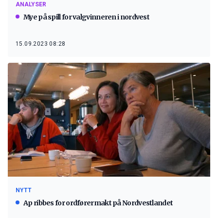
ANALYSER
Mye på spill for valgvinneren i nordvest
15.09.2023 08:28
NYTT
Ap ribbes for ordførermakt på Nordvestlandet