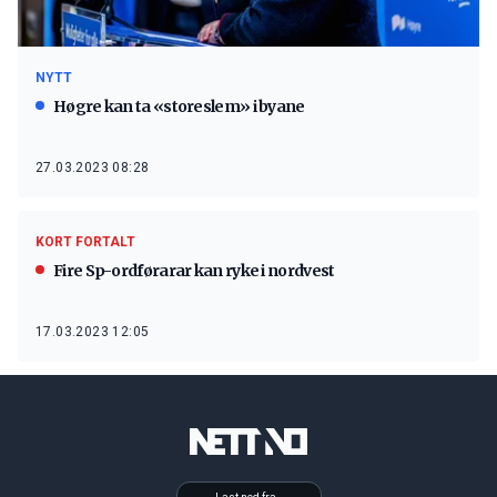
NYTT
Høgre kan ta «storeslem» i byane
27.03.2023 08:28
KORT FORTALT
Fire Sp-ordførarar kan ryke i nordvest
17.03.2023 12:05