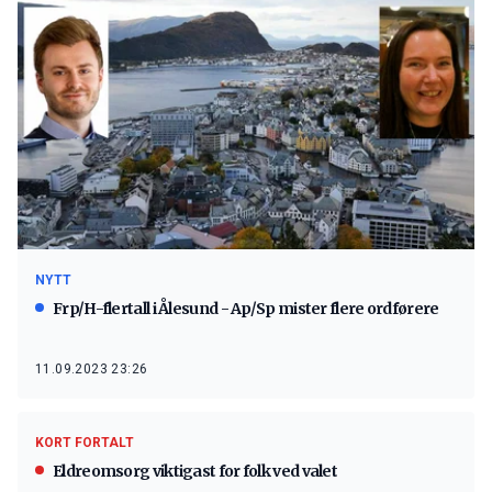
NYTT
Frp/H-flertall i Ålesund - Ap/Sp mister flere ordførere
11.09.2023 23:26
KORT FORTALT
Eldreomsorg viktigast for folk ved valet