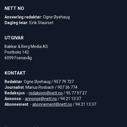
NETT NO
Ansvarleg redaktør:
Ogne Øyehaug
Dagleg leiar:
Eirik Staurset
UTGIVAR
Bakkar & Berg Media AS
Postboks 142
6099 Fosnavåg
KONTAKT
Redaktør
: Ogne Øyehaug / 957 79 727
Journalist
: Marius Rosbach / 907 36 774
Redaksjon
: -
redaksjon@nett.no
/ 95 77 97 27
Annonse
: -
annonse@nett.no
/ 94 21 13 37
Abonnement
: -
abonnement@nett.no
/ 94 21 13 37