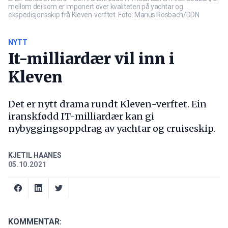
mellom dei som er imponert over kvaliteten på yachtar og
ekspedisjonsskip frå Kleven-verftet. Foto: Marius Rosbach/DDN
NYTT
It-milliardær vil inn i
Kleven
Det er nytt drama rundt Kleven-verftet. Ein
iranskfødd IT-milliardær kan gi
nybyggingsoppdrag av yachtar og cruiseskip.
KJETIL HAANES
05.10.2021
KOMMENTAR: