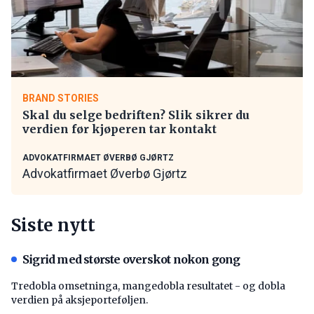
BRAND STORIES
Skal du selge bedriften? Slik sikrer du
verdien før kjøperen tar kontakt
ADVOKATFIRMAET ØVERBØ GJØRTZ
Advokatfirmaet Øverbø Gjørtz
Siste nytt
Sigrid med største overskot nokon gong
Tredobla omsetninga, mangedobla resultatet - og dobla
verdien på aksjeporteføljen.