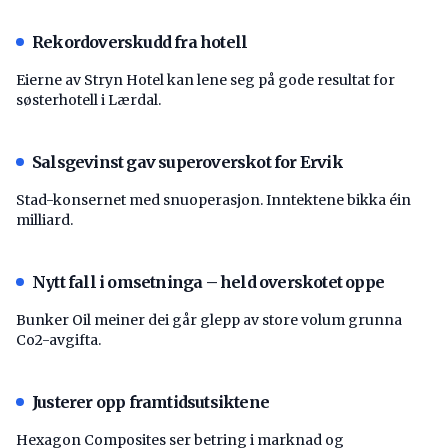
Rekordoverskudd fra hotell
Eierne av Stryn Hotel kan lene seg på gode resultat for
søsterhotell i Lærdal.
Salsgevinst gav superoverskot for Ervik
Stad-konsernet med snuoperasjon. Inntektene bikka éin
milliard.
Nytt fall i omsetninga – held overskotet oppe
Bunker Oil meiner dei går glepp av store volum grunna
Co2-avgifta.
Justerer opp framtidsutsiktene
Hexagon Composites ser betring i marknad og