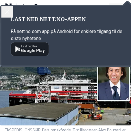
LOGG INN
MENY
Annonsørinnhold
LAST NED NETT.NO-APPEN
Link for annonse
Få nett.no som app på Android for enklere tilgang til de
siste nyhetene.
Last ned fra
Google Play
EKSPEDISJONSSKIP: Den iranskfødde IT-milliardæren Alex Bouzari, er