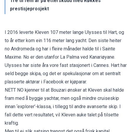
Tre til fem år på etterskudd med Røkkes
prestisjeprosjekt
I 2016 leverte Kleven 107 meter lange Ulysses til Hart, og
to år etter kom ein 116 meter lang yacht. Den siste heiter
no Andromeda og har i fleire månader halde til i Sainte
Maxime. No er den utanfor La Palma ved Kanariøyane.
Ulysses har siste åra vore fast stasjonert i Cannes. Hart har
seld begge skipa, og det er spekulasjonar om at sentralt
plasserte aktørar i Facebook er kjøparar.
NETT NO kjenner til at Bouzari ønsker at Kleven skal halde
fram med å byggje yachtar, men også mindre cruiseskip
innan ‘explorer’-klassa, i tillegg til andre avanserte skip. I
fall dette vert resultatet, vil Kleven auke talet på tilsette
kraftig.
Men til ei slik satsing trengst det også frisk kapital.