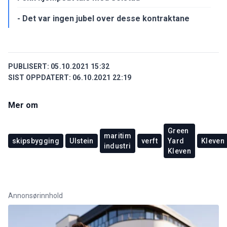
- Det var ingen jubel over desse kontraktane
PUBLISERT:
05.10.2021 15:32
SIST OPPDATERT:
06.10.2021 22:19
Mer om
Green
maritim
skipsbygging
Ulstein
verft
Yard
Kleven
industri
Kleven
Annonsørinnhold