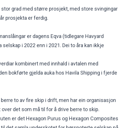
i stor grad med større prosjekt, med store svingingar
når prosjekta er ferdig.
manslåingar er dagens Eqva (tidlegare Havyard
a selskap i 2022 enn i 2021. Dei to åra kan ikkje
everdiar kombinert med innhald i avtalen med
den bokførte gjelda auka hos Havila Shipping i fjerde
berre to av fire skip i drift, men har ein organisasjon
 over det som må til for å drive berre to skip.
Kystruten er det Hexagon Purus og Hexagon Composites
il det samla underskotet for børsnoterte selskap på