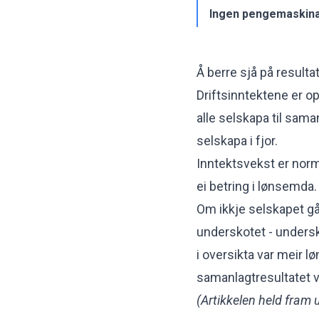
Ingen pengemaskina
Å berre sjå på resultat-
Driftsinntektene er op
alle selskapa til sama
selskapa i fjor.
Inntektsvekst er norma
ei betring i lønsemda.
Om ikkje selskapet går i
underskotet - undersko
i oversikta var meir 
samanlagtresultatet v
(Artikkelen held fram 