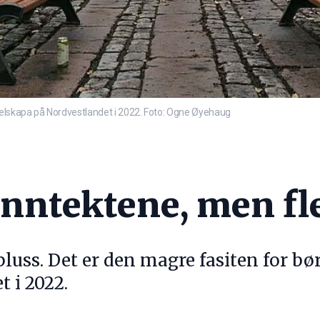
lskapa på Nordvestlandet i 2022. Foto: Ogne Øyehaug
inntektene, men fle
 pluss. Det er den magre fasiten for b
 i 2022.