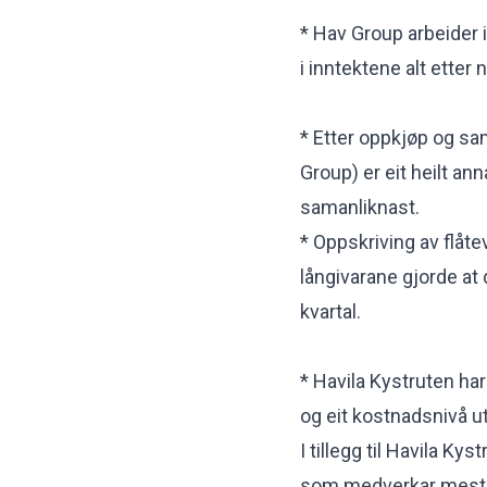
* Hav Group arbeider 
i inntektene alt etter 
* Etter oppkjøp og sa
Group) er eit heilt ann
samanliknast.
* Oppskriving av flåt
långivarane gjorde at 
kvartal.
* Havila Kystruten har 
og eit kostnadsnivå ut
I tillegg til Havila 
som medverkar mest t