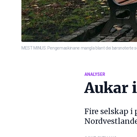
MEST MINUS: Pengemaskinane mangla blant dei børsnoterte se
ANALYSER
Aukar 
Fire selskap i
Nordvestlandet