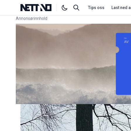
Tips oss
Last ned 
Annonsørinnhold
Link for annonse