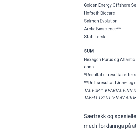
Golden Energy Offshore Se
Hofseth Biocare
Salmon Evolution
Arctic Bioscience**
Statt Torsk
SUM
Hexagon Purus og Atlantic S
enno
*Resultat er resultat etter 
**Driftsresultat før av- og 
TAL FOR 4. KVARTAL FINN D
TABELL I SLUTTEN AV ART
Særtrekk og spesiell
med i forklaringa på a