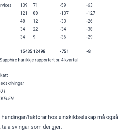
rvices
139
71
-59
-63
121
88
-137
-127
48
12
-33
-26
34
22
-34
-38
34
9
-36
-29
15435
12498
-751
-8
apphire har ikkje rapportert pr. 4 kvartal
skatt
nedskrivingar
U I
IKKELEN
e hendingar/faktorar hos einskildselskap må også
t tala svingar som dei gjer: