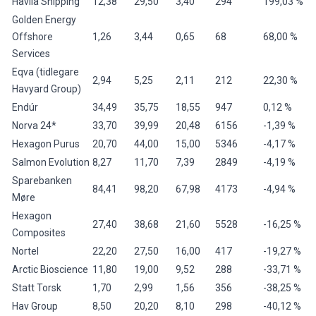
Havila Shipping
12,38
29,50
3,40
294
199,03 %
Golden Energy
Offshore
1,26
3,44
0,65
68
68,00 %
Services
Eqva (tidlegare
2,94
5,25
2,11
212
22,30 %
Havyard Group)
Endúr
34,49
35,75
18,55
947
0,12 %
Norva 24*
33,70
39,99
20,48
6156
-1,39 %
Hexagon Purus
20,70
44,00
15,00
5346
-4,17 %
Salmon Evolution
8,27
11,70
7,39
2849
-4,19 %
Sparebanken
84,41
98,20
67,98
4173
-4,94 %
Møre
Hexagon
27,40
38,68
21,60
5528
-16,25 %
Composites
Nortel
22,20
27,50
16,00
417
-19,27 %
Arctic Bioscience
11,80
19,00
9,52
288
-33,71 %
Statt Torsk
1,70
2,99
1,56
356
-38,25 %
Hav Group
8,50
20,20
8,10
298
-40,12 %