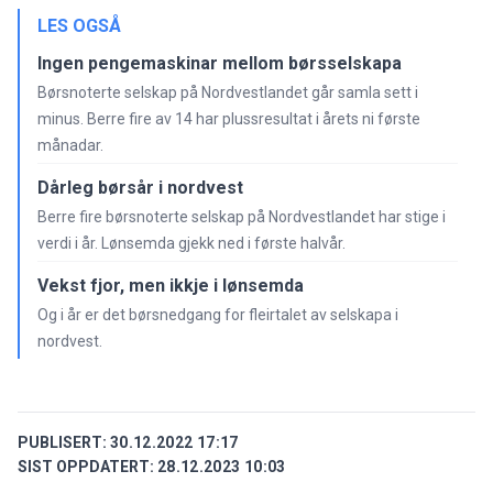
LES OGSÅ
Ingen pengemaskinar mellom børsselskapa
Børsnoterte selskap på Nordvestlandet går samla sett i
minus. Berre fire av 14 har plussresultat i årets ni første
månadar.
Dårleg børsår i nordvest
Berre fire børsnoterte selskap på Nordvestlandet har stige i
verdi i år. Lønsemda gjekk ned i første halvår.
Vekst fjor, men ikkje i lønsemda
Og i år er det børsnedgang for fleirtalet av selskapa i
nordvest.
PUBLISERT:
30.12.2022 17:17
SIST OPPDATERT:
28.12.2023 10:03