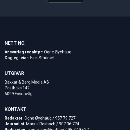
NETT NO
Ansvarleg redaktør:
Ogne Øyehaug
Dagleg leiar:
Eirik Staurset
UTGIVAR
Bakkar & Berg Media AS
Postboks 142
6099 Fosnavåg
KONTAKT
Redaktør
: Ogne Øyehaug / 957 79 727
Journalist
: Marius Rosbach / 907 36 774
Redaksjon
: -
redaksjon@nett.no
/ 95 77 97 27