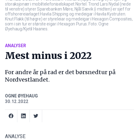
storaksjonær i mobiltelefoniselskapet Nortel. Trond Lars Nydal (nede
til venstre) styrer Sparebanken Møre, Njål Sævik (i midten) er sjef for
offshorereiarlaget Havila Shipping og medeigar i Havila Kystruten.
Knut Flakk (til høgre) er styreleiar og medeigar i Hexagon Composites,
som i sin tur er største eigar i Hexagon Purus. Foto: Ogne
Øyehaug/Kjetil Haanes.
ANALYSER
Mest minus i 2022
For andre år på rad er det børsnedtur på
Nordvestlandet.
OGNE ØYEHAUG
30.12.2022
ANALYSE