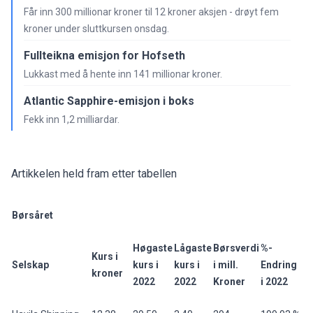
Får inn 300 millionar kroner til 12 kroner aksjen - drøyt fem
kroner under sluttkursen onsdag.
Fullteikna emisjon for Hofseth
Lukkast med å hente inn 141 millionar kroner.
Atlantic Sapphire-emisjon i boks
Fekk inn 1,2 milliardar.
Artikkelen held fram etter tabellen
Børsåret
Høgaste
Lågaste
Børsverdi
%-
Kurs i
Selskap
kurs i
kurs i
i mill.
Endring
kroner
2022
2022
Kroner
i 2022