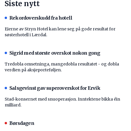
Siste nytt
Rekordoverskudd fra hotell
Eierne av Stryn Hotel kan lene seg på gode resultat for
søsterhotell i Lærdal.
Sigrid med største overskot nokon gong
Tredobla omsetninga, mangedobla resultatet - og dobla
verdien på aksjeporteføljen.
Salsgevinst gav superoverskot for Ervik
Stad-konsernet med snuoperasjon. Inntektene bikka éin
milliard.
Børsdagen