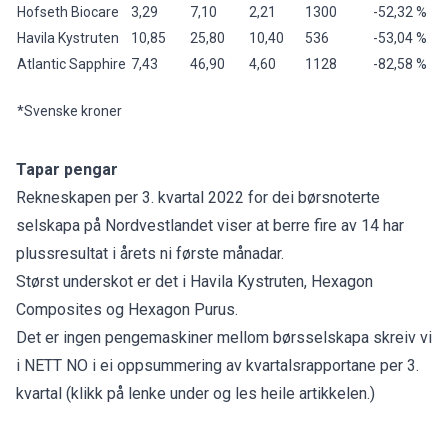
Hofseth Biocare
3,29
7,10
2,21
1300
-52,32 %
Havila Kystruten
10,85
25,80
10,40
536
-53,04 %
Atlantic Sapphire
7,43
46,90
4,60
1128
-82,58 %
*Svenske kroner
Tapar pengar
Rekneskapen per 3. kvartal 2022 for dei børsnoterte
selskapa på Nordvestlandet viser at berre fire av 14 har
plussresultat i årets ni første månadar.
Størst underskot er det i Havila Kystruten, Hexagon
Composites og Hexagon Purus.
Det er ingen pengemaskiner mellom børsselskapa skreiv vi
i NETT NO i ei oppsummering av kvartalsrapportane per 3.
kvartal (klikk på lenke under og les heile artikkelen.)