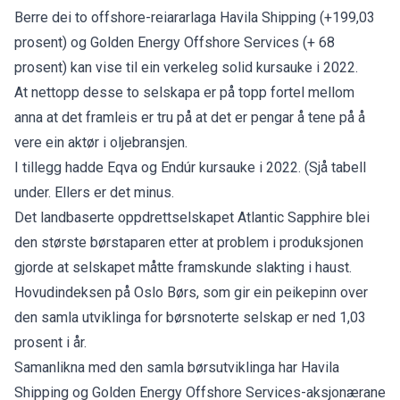
Berre dei to offshore-reiararlaga Havila Shipping (+199,03
prosent) og Golden Energy Offshore Services (+ 68
prosent) kan vise til ein verkeleg solid kursauke i 2022.
At nettopp desse to selskapa er på topp fortel mellom
anna at det framleis er tru på at det er pengar å tene på å
vere ein aktør i oljebransjen.
I tillegg hadde Eqva og Endúr kursauke i 2022. (Sjå tabell
under. Ellers er det minus.
Det landbaserte oppdrettselskapet Atlantic Sapphire blei
den største børstaparen etter at problem i produksjonen
gjorde at selskapet måtte framskunde slakting i haust.
Hovudindeksen på Oslo Børs, som gir ein peikepinn over
den samla utviklinga for børsnoterte selskap er ned 1,03
prosent i år.
Samanlikna med den samla børsutviklinga har Havila
Shipping og Golden Energy Offshore Services-aksjonærane