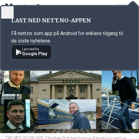
LOGG INN
MENY
Annonsørinnhold
LAST NED NETT.NO-APPEN
Link for annonse
Få nett.no som app på Android for enklere tilgang til
de siste nyhetene.
Last ned fra
Google Play
TRE NED OG EIN OPP: Christian Pritchard (oppe til høgre) er sjef og