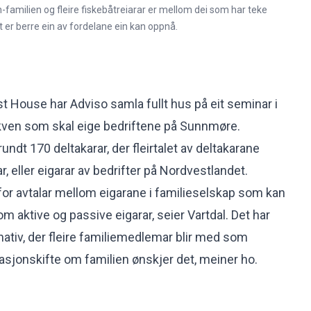
n-familien og fleire fiskebåtreiarar er mellom dei som har teke
t er berre ein av fordelane ein kan oppnå.
t House har Adviso samla fullt hus på eit seminar i
ven som skal eige bedriftene på Sunnmøre.
rundt 170 deltakarar, der fleirtalet av deltakarane
r, eller eigarar av bedrifter på Nordvestlandet.
 for avtalar mellom eigarane i familieselskap som kan
om aktive og passive eigarar, seier Vartdal. Det har
nativ, der fleire familiemedlemar blir med som
rasjonskifte om familien ønskjer det, meiner ho.