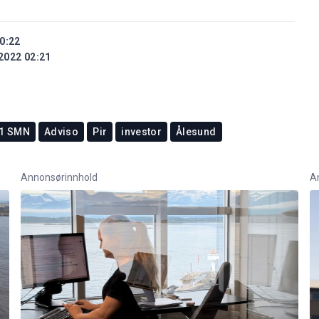
0:22
2022 02:21
k1 SMN
Adviso
Pir
investor
Ålesund
Annonsørinnhold
A