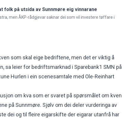
 at folk på utsida av Sunnmøre eig vinnarane
stra, men ÅKP-rådgjevar saknar dei som vil investere tøffare i
 kven som skal eige bedriftene, men det er viktig å
n, sa leier for bedriftsmarknad i Sparebank1 SMN på
Rune Hurlen i ein scenesamtale med Ole-Reinhart
lusjon om kva som er svaret på spørsmålet om kven
ene på Sunnmøre. Sjølv om dei deler vurderinga av
ste dei og til fleire eigarskifte der eigarar utanfrå har