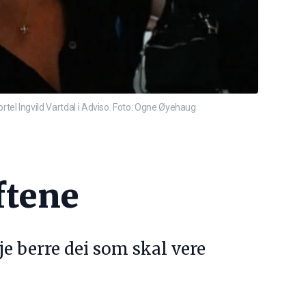
fortel Ingvild Vartdal i Adviso. Foto: Ogne Øyehaug
ftene
je berre dei som skal vere