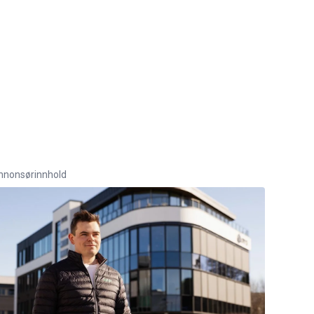
nnonsørinnhold