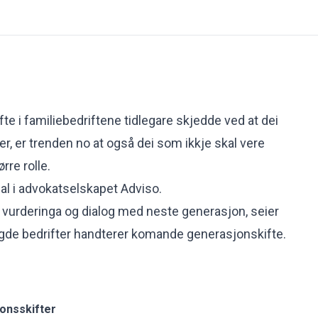
e i familiebedriftene tidlegare skjedde ved at dei
er, er trenden no at også dei som ikkje skal vere
ørre rolle.
dal i advokatselskapet Adviso.
e vurderinga og dialog med neste generasjon, seier
igde bedrifter handterer komande generasjonskifte.
onsskifter