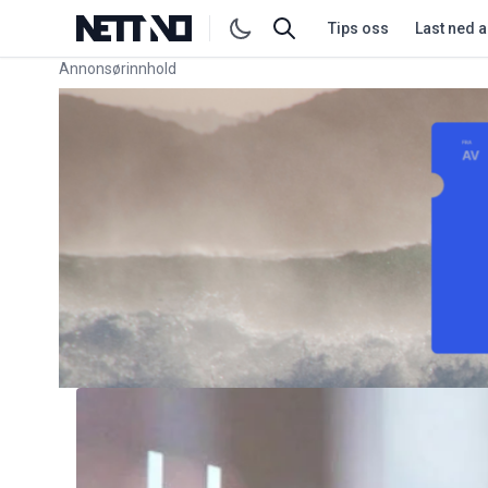
Tips oss
Last ned 
Annonsørinnhold
Link for annonse