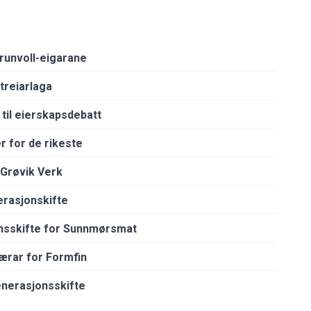
 Brunvoll-eigarane
åtreiarlaga
til eierskapsdebatt
r for de rikeste
 Grøvik Verk
rasjonskifte
nsskifte for Sunnmørsmat
nærar for Formfin
enerasjonsskifte