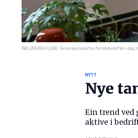
INKLUDERER FLEIRE. Generasjonsskifta i familiebedrifter i dag, ink
NYTT
Nye tan
Ein trend ved 
aktive i bedrif