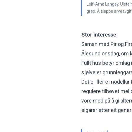
Leif-Arne Langøy, Ulstei
grep. Å sleppe arveavgif
Stor interesse
Saman med Pir og Firs
Ålesund onsdag, om k
Fullt hus betyr omlag 
sjølve er grunnleggara
Det er fleire modellar
regulere tilhøvet mell
vore med på å gi alter
eigarar etter eit gene