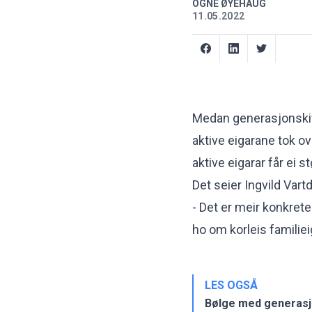
OGNE ØYEHAUG
11.05.2022
Medan generasjonskift
aktive eigarane tok ov
aktive eigarar får ei st
Det seier Ingvild Vart
- Det er meir konkret
ho om korleis familie
LES OGSÅ
Bølge med generasj