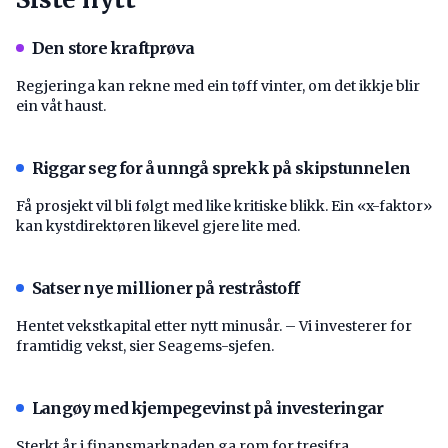
Den store kraftprøva
Regjeringa kan rekne med ein tøff vinter, om det ikkje blir
ein våt haust.
Riggar seg for å unngå sprekk på skipstunnelen
Få prosjekt vil bli følgt med like kritiske blikk. Ein «x-faktor»
kan kystdirektøren likevel gjere lite med.
Satser nye millioner på restråstoff
Hentet vekstkapital etter nytt minusår. – Vi investerer for
framtidig vekst, sier Seagems-sjefen.
Langøy med kjempegevinst på investeringar
Sterkt år i finansmarknaden ga rom for tresifra