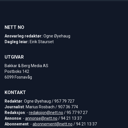
NETT NO
Ansvarleg redaktør:
Ogne Øyehaug
Dagleg leiar:
Eirik Staurset
UTGIVAR
Bakkar & Berg Media AS
Postboks 142
6099 Fosnavåg
KONTAKT
Redaktør
: Ogne Øyehaug / 957 79 727
Journalist
: Marius Rosbach / 907 36 774
Redaksjon
: -
redaksjon@nett.no
/ 95 77 97 27
Annonse
: -
annonse@nett.no
/ 94 21 13 37
Abonnement
: -
abonnement@nett.no
/ 94 21 13 37