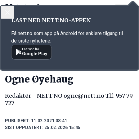
LOGG INN
MENY
Annonsørinnhold
LAST NED NETT.NO-APPEN
Link for annonse
Få nett.no som app på Android for enklere tilgang til
de siste nyhetene.
Last ned fra
Google Play
PERSONER
Ogne Øyehaug
Redaktør - NETT NO ogne@nett.no Tlf: 957 79
727
PUBLISERT:
11.02.2021 08:41
SIST OPPDATERT:
25.02.2026 15:45