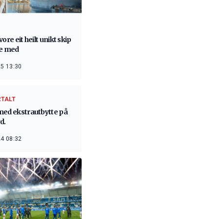
vore eit heilt unikt skip
be med
5 13:30
RTALT
med ekstrautbytte på
d.
4 08:32