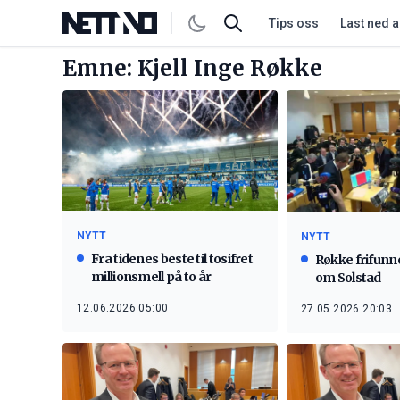
Tips oss
Last ned 
Emne: Kjell Inge Røkke
NYTT
NYTT
Fra tidenes beste til tosifret
Røkke frifunn
millionsmell på to år
om Solstad
12.06.2026 05:00
27.05.2026 20:03