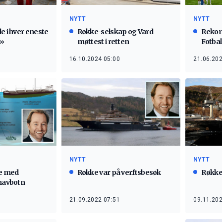
NYTT
NYTT
Rekor
e i hver eneste
Røkke-selskap og Vard
Fotbal
i»
møttest i retten
21.06.202
16.10.2024 05:00
NYTT
NYTT
Røkke
te med
Røkke var på verftsbesøk
 havbotn
09.11.202
21.09.2022 07:51