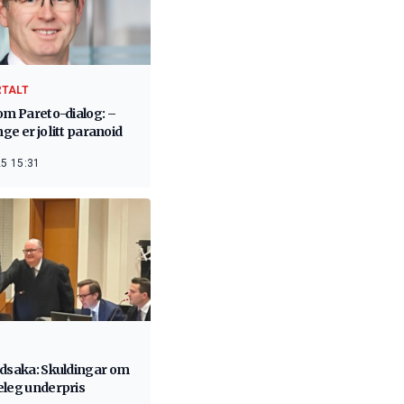
RTALT
om Pareto-dialog: –
nge er jo litt paranoid
5 15:31
adsaka: Skuldingar om
eleg underpris