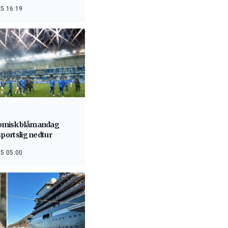
5 16:19
misk blåmandag
sportslig nedtur
5 05:00