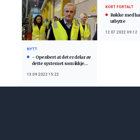
KORT FORTALT
Røkke med halv
utbytte
12.07.2022 09:12
NYTT
– Openbert at det er delar av
dette systemet som ikkje
fungerer
13.09.2022 15:22