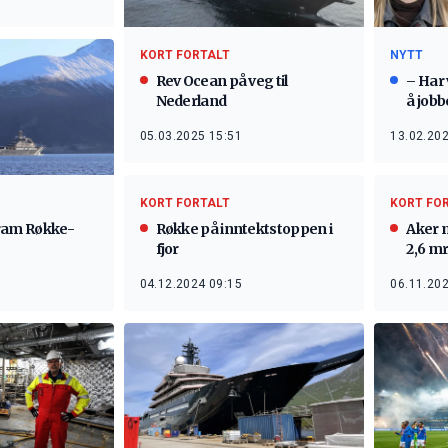
KORT FORTALT
NYTT
Rev Ocean på veg til
– Har 
Nederland
å job
05.03.2025 15:51
13.02.202
KORT FORTALT
KORT FO
 fram Røkke-
Røkke på inntektstoppen i
Aker 
fjor
2,6 mr
04.12.2024 09:15
06.11.202