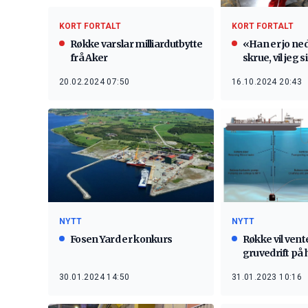
KORT FORTALT
KORT FORTALT
Røkke varslar milliardutbytte
«Han er jo ned
frå Aker
skrue, vil jeg s
20.02.2024 07:50
16.10.2024 20:43
NYTT
NYTT
Fosen Yard er konkurs
Røkke vil ven
gruvedrift på
30.01.2024 14:50
31.01.2023 10:16