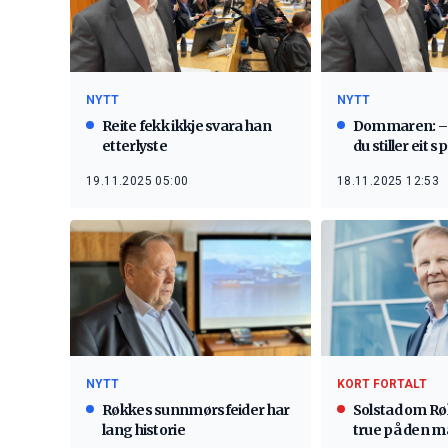
NYTT
NYTT
Reite fekk ikkje svara han
Dommaren: – E
etterlyste
du stiller eit 
19.11.2025 05:00
18.11.2025 12:53
NYTT
KORT FORTALT
Røkkes sunnmørsfeider har
Solstad om Røk
lang historie
true på den m