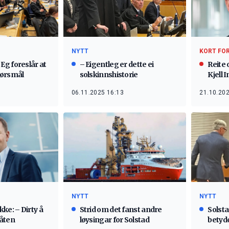
NYTT
KORT FO
g foreslår at
– Eigentleg er dette ei
Reite 
spørsmål
solskinnshistorie
Kjell I
06.11.2025 16:13
21.10.202
NYTT
NYTT
ke: – Dirty å
Strid om det fanst andre
Solst
åten
løysingar for Solstad
betyd