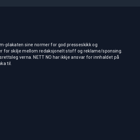
m-plakaten sine normer for god presseskikk og
 for skilje mellom redaksjonelt stoff og reklame/sponsing.
rettsleg verna. NETT NO har ikkje ansvar for innhaldet på
ka til.