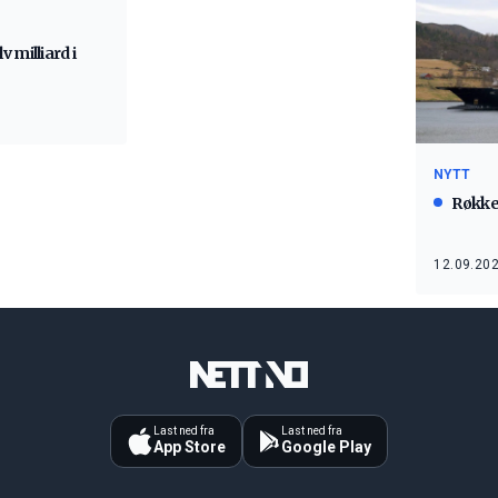
 milliard i
NYTT
Røkke 
12.09.202
Last ned fra
Last ned fra
App Store
Google Play