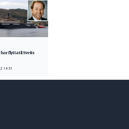
har flytta til Sveits
2 14:51