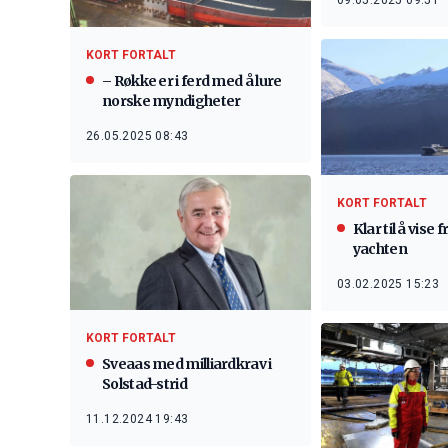
09.05.2025 09:51
KORT FORTALT
– Røkke er i ferd med å lure
norske myndigheter
26.05.2025 08:43
KORT FORTALT
Klar til å vise
yachten
03.02.2025 15:23
KORT FORTALT
Sveaas med milliardkrav i
Solstad-strid
11.12.2024 19:43