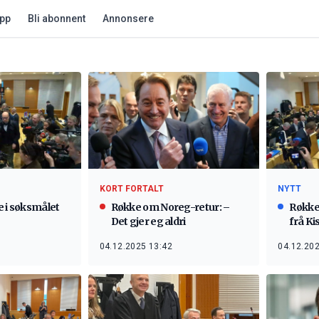
app
Bli abonnent
Annonsere
KORT FORTALT
NYTT
e i søksmålet
Røkke om Noreg-retur: –
Røkke 
Det gjer eg aldri
frå Ki
løgn
04.12.2025 13:42
04.12.202