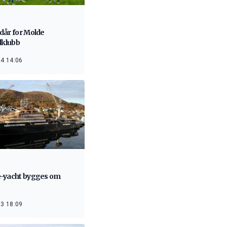
dår for Molde
lklubb
4 14:06
-yacht bygges om
3 18:09