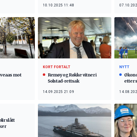
10.10.2025 11:48
07.10.202
KORT FORTALT
NYTT
 Sveaas mot
Remøy og Røkke vitner i
Økono
Solstad-rettsak
etter 
14.09.2025 21:09
14.08.202
ir slått
ker