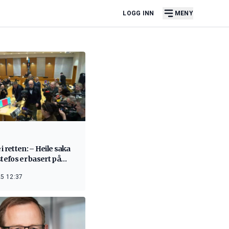
LOGG INN
MENY
i retten: – Heile saka
stefos er basert på
5 12:37