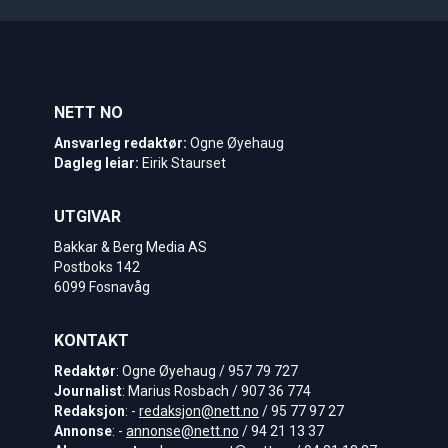
NETT NO
Ansvarleg redaktør:
Ogne Øyehaug
Dagleg leiar:
Eirik Staurset
UTGIVAR
Bakkar & Berg Media AS
Postboks 142
6099 Fosnavåg
KONTAKT
Redaktør
: Ogne Øyehaug / 957 79 727
Journalist
: Marius Rosbach / 907 36 774
Redaksjon
: -
redaksjon@nett.no
/ 95 77 97 27
Annonse
: -
annonse@nett.no
/ 94 21 13 37