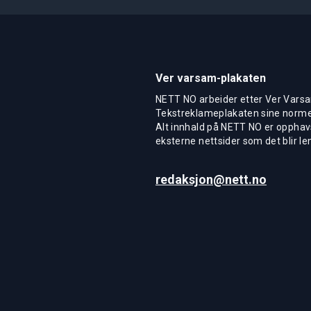
Ver varsam-plakaten
NETT NO arbeider etter Ver Varsa
Tekstreklameplakaten sine normer
Alt innhald på NETT NO er opphavs
eksterne nettsider som det blir len
redaksjon@nett.no