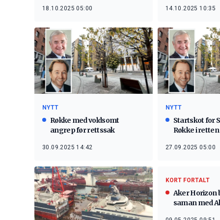
18.10.2025 05:00
14.10.2025 10:35
NYTT
NYTT
Røkke med voldsomt
Startskot for
angrep før rettssak
Røkke i retten
30.09.2025 14:42
27.09.2025 05:00
KORT FORTALT
Aker Horizon bl
saman med A