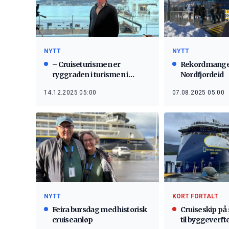
NYTT
NYTT
– Cruiseturismen er
Rekordmange c
ryggraden i turismen i
Nordfjordeid
Norge
14.12.2025 05:00
07.08.2025 05:00
NYTT
KORT FORTALT
Feira bursdag med historisk
Cruiseskip p
cruiseanløp
til byggeverft