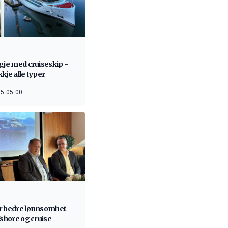
gje med cruiseskip -
kje alle typer
5 05:00
r bedre lønnsomhet
fshore og cruise