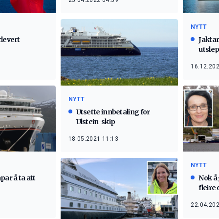
25.04.2022 04:59
NYTT
rlevert
Jaktar
utslep
16.12.202
NYTT
Utsette innbetaling for
Ulstein-skip
18.05.2021 11:13
NYTT
par å ta att
Nok å
fleire
22.04.202