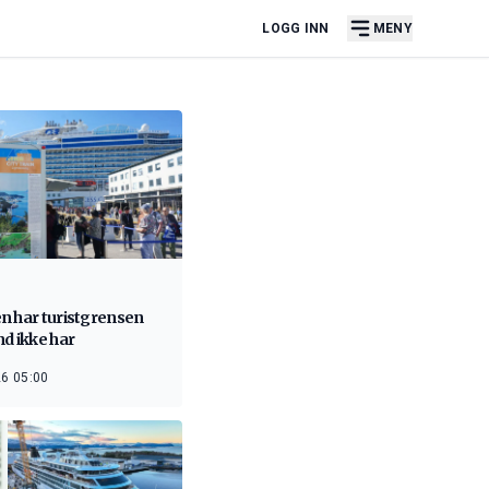
LOGG INN
MENY
n har turistgrensen
d ikke har
6 05:00