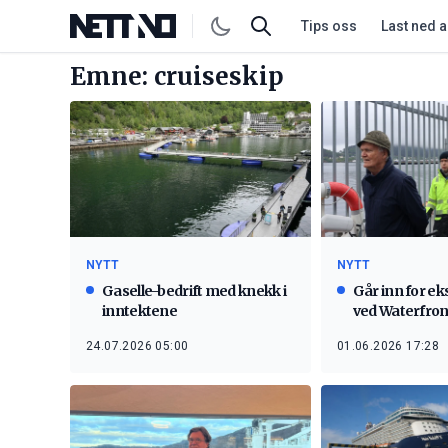
Tips oss
Last ned 
Emne: cruiseskip
NYTT
NYTT
Gaselle-bedrift med knekk i
Går inn for e
inntektene
ved Waterfron
24.07.2026 05:00
01.06.2026 17:28