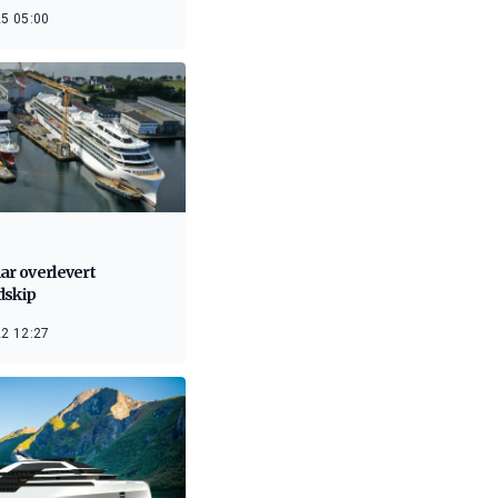
5 05:00
ar overlevert
dskip
2 12:27