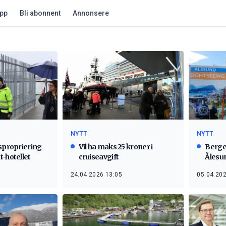
app
Bli abonnent
Annonsere
NYTT
NYTT
kspropriering
Vil ha maks 25 kroner i
Berge
t-hotellet
cruiseavgift
Ålesun
24.04.2026 13:05
05.04.202