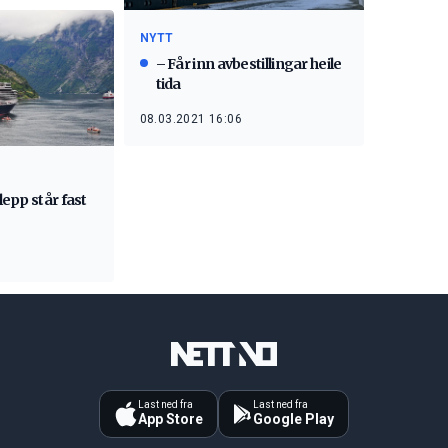
NYTT
– Får inn avbestillingar heile
tida
08.03.2021 16:06
slepp står fast
Last ned fra
Last ned fra
App Store
Google Play