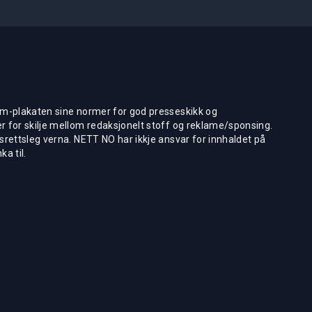
m-plakaten sine normer for god presseskikk og
 for skilje mellom redaksjonelt stoff og reklame/sponsing.
rettsleg verna. NETT NO har ikkje ansvar for innhaldet på
ka til.