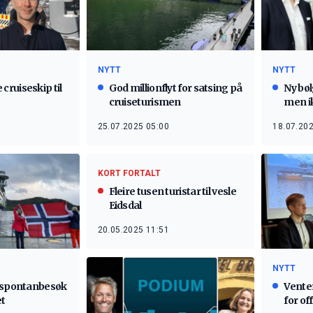
NYTT
NYTT
ruiseskip til
God millionflyt for satsing på
Ny bøl
cruiseturismen
men ik
25.07.2025 05:00
18.07.202
KORT FORTALT
Fleire tusen turistar til vesle
Eidsdal
20.05.2025 11:51
NYTT
å spontanbesøk
Vente
et
for of