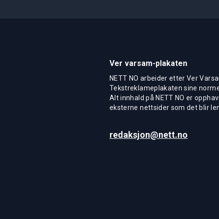
Ver varsam-plakaten
NETT NO arbeider etter Ver Varsa
Tekstreklameplakaten sine normer
Alt innhald på NETT NO er opphavs
eksterne nettsider som det blir len
redaksjon@nett.no