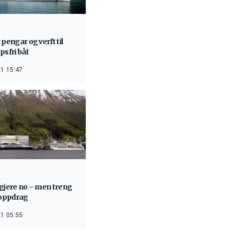
 pengar og verft til
psfri båt
1 15:47
 gjere no – men treng
 oppdrag
1 05:55