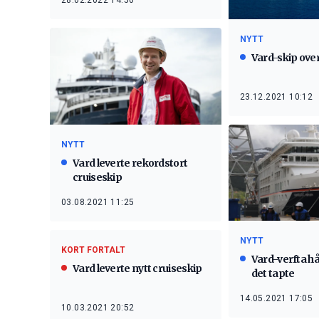
28.02.2022 14:50
NYTT
Vard-skip ove
23.12.2021 10:12
NYTT
Vard leverte rekordstort
cruiseskip
03.08.2021 11:25
NYTT
KORT FORTALT
Vard-verfta hå
Vard leverte nytt cruiseskip
det tapte
14.05.2021 17:05
10.03.2021 20:52