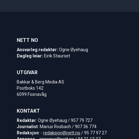
NETT NO
Ansvarleg redaktør:
Ogne Øyehaug
Dagleg leiar:
Eirik Staurset
UTGIVAR
Bakkar & Berg Media AS
Postboks 142
6099 Fosnavåg
KONTAKT
Redaktør
: Ogne Øyehaug / 957 79 727
Journalist
: Marius Rosbach / 907 36 774
Redaksjon
: -
redaksjon@nett.no
/ 95 77 97 27
Annonse
: -
annonse@nett.no
/ 94 21 13 37