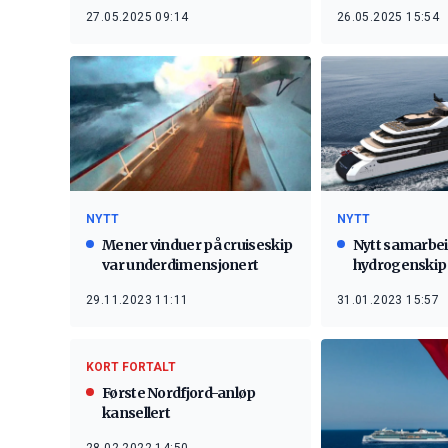
27.05.2025 09:14
26.05.2025 15:54
NYTT
NYTT
Mener vinduer på cruiseskip
Nytt samarbe
var underdimensjonert
hydrogenskip
29.11.2023 11:11
31.01.2023 15:57
KORT FORTALT
Første Nordfjord-anløp
kansellert