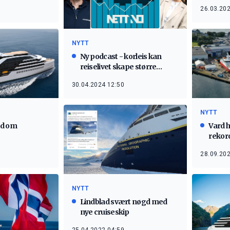
26.03.202
NYTT
Ny podcast - korleis kan
reiselivet skape større
verdiar?
30.04.2024 12:50
NYTT
id om
Vard h
rekor
28.09.202
NYTT
Lindblad svært nøgd med
nye cruiseskip