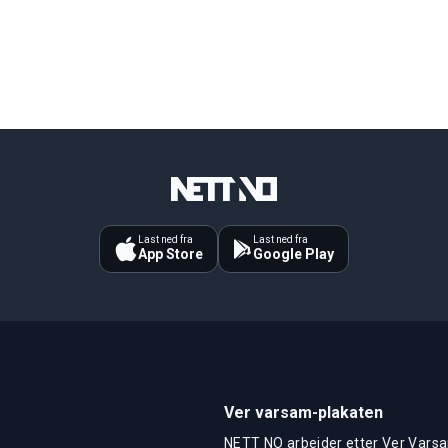
Last ned fra
Last ned fra
App Store
Google Play
Ver varsam-plakaten
NETT NO arbeider etter Ver Varsa