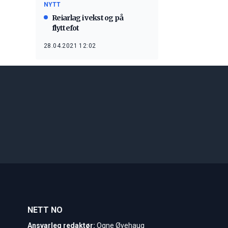
NYTT
Reiarlag i vekst og på
flyttefot
28.04.2021 12:02
NETT NO
Ansvarleg redaktør:
Ogne Øyehaug