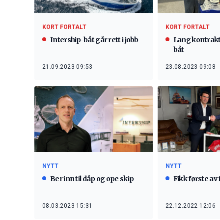
KORT FORTALT
KORT FORTALT
Intership-båt går rett i jobb
Lang kontrakt 
båt
21.09.2023 09:53
23.08.2023 09:08
NYTT
NYTT
Ber inn til dåp og ope skip
Fikk første av
08.03.2023 15:31
22.12.2022 12:06