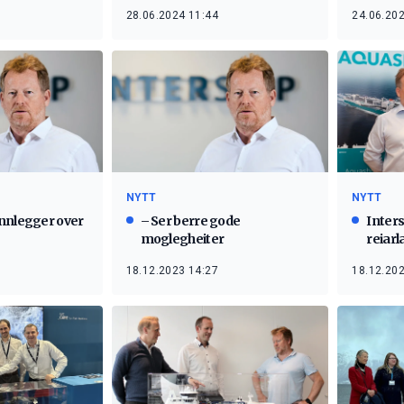
28.06.2024 11:44
24.06.202
NYTT
NYTT
nnlegger over
– Ser berre gode
Inters
moglegheiter
reiarl
18.12.2023 14:27
18.12.202