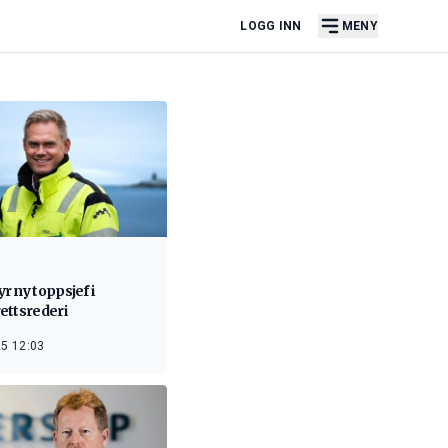
LOGG INN
MENY
 ny toppsjef i
ettsrederi
5 12:03