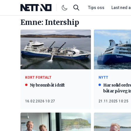
Tips oss
Last ned 
Emne: Intership
KORT FORTALT
NYTT
Ny brønnbåt i drift
Har solid ord
båtar på veg i
16.02.2026 10:27
21.11.2025 10:25