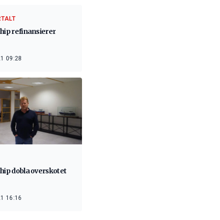
RTALT
hip refinansierer
1 09:28
hip dobla overskotet
1 16:16