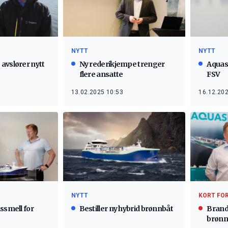
NYTT
NYTT
avslører nytt
Ny rederikjempe trenger
Aquas
flere ansatte
FSV
13.02.2025 10:53
16.12.202
NYTT
KORT FO
ssmell for
Bestiller ny hybrid brønnbåt
Branda
brønn