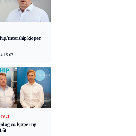
hip/Intership kjøper
4 15:07
RTALT
l og co. kjøper ny
båt