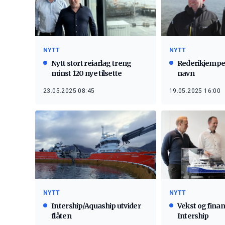
NYTT
NYTT
Nytt stort reiarlag treng
Rederikjempe 
minst 120 nye tilsette
navn
23.05.2025 08:45
19.05.2025 16:00
NYTT
NYTT
Intership/Aquaship utvider
Vekst og finan
flåten
Intership