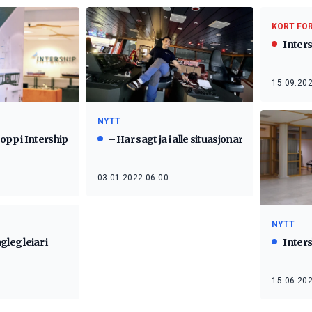
KORT FO
Inters
15.09.202
NYTT
opp i Intership
– Har sagt ja i alle situasjonar
03.01.2022 06:00
NYTT
leg leiar i
Inters
15.06.202