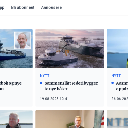
app
Bli abonnent
Annonsere
NYTT
NYTT
rebok og nye
Sammenslått rederi bygger
Aasmyr
nn
to nye båter
oppdr
19.08.2025 10:41
26.06.202