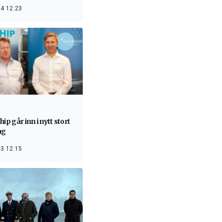
4 12:23
hip går inn i nytt stort
ag
3 12:15