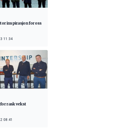
stor inspirasjon for oss
3 11:34
for rask vekst
2 08:41