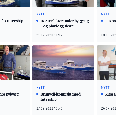
NYTT
NYTT
for Intership-
Har tre båtar under bygging
– Ein 
– og planlegg fleire
21.07.2023 11:12
13.03.202
NYTT
NYTT
 fire nybygg
Brunvoll-kontrakt med
Rigga 
Intership
27.09.2022 13:43
26.07.202