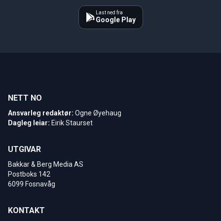
Last ned fra
Google Play
NETT NO
Ansvarleg redaktør:
Ogne Øyehaug
Dagleg leiar:
Eirik Staurset
UTGIVAR
Bakkar & Berg Media AS
Postboks 142
6099 Fosnavåg
KONTAKT