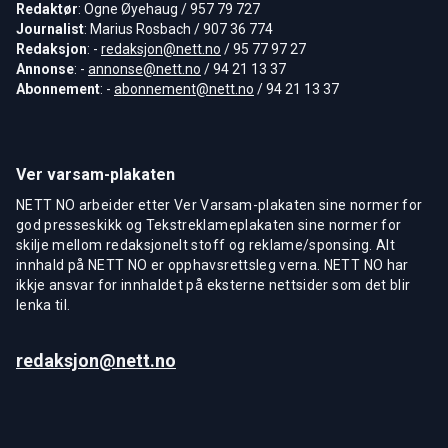
Redaktør
: Ogne Øyehaug / 957 79 727
Journalist
: Marius Rosbach / 907 36 774
Redaksjon
: -
redaksjon@nett.no
/ 95 77 97 27
Annonse
: -
annonse@nett.no
/ 94 21 13 37
Abonnement
: -
abonnement@nett.no
/ 94 21 13 37
Ver varsam-plakaten
NETT NO arbeider etter Ver Varsam-plakaten sine normer for
god presseskikk og Tekstreklameplakaten sine normer for
skilje mellom redaksjonelt stoff og reklame/sponsing. Alt
innhald på NETT NO er opphavsrettsleg verna. NETT NO har
ikkje ansvar for innhaldet på eksterne nettsider som det blir
lenka til.
redaksjon@nett.no