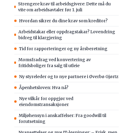
Strengere krav til arbeidsgivere: Dette må du
vite om arbeidsavtaler før 1. juli
Hvordan sikrer du dine krav som kreditor?
Arbeidstakar eller oppdragstakar? Lovendring
bidreg til klargjering
Tid for rapporteringer og ny årsberetning
Momsfradrag ved konvertering av
fritidsboliger fra salg til utleie
Ny styreleder og to nye partnere i Øverbø Gjørtz
Åpenhetsloven: Hva nå?
Nye vilkår for oppgjør ved
eiendomstransaksjoner
Miljøhensyn i anskaffelser: Fra goodwill til
forutsetning
Nyansettelser og nye IT-løsninger: – Frisk, men