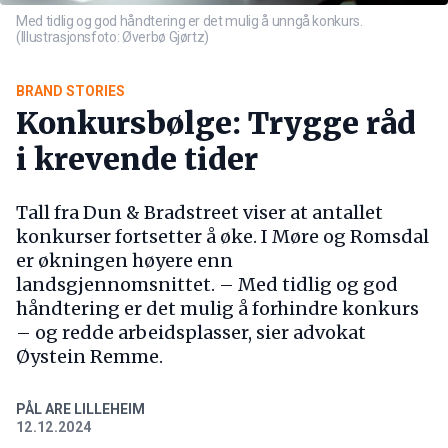
Med tidlig og god håndtering er det mulig å unngå konkurs.
(Illustrasjonsfoto: Øverbø Gjørtz)
BRAND STORIES
Konkursbølge: Trygge råd
i krevende tider
Tall fra Dun & Bradstreet viser at antallet
konkurser fortsetter å øke. I Møre og Romsdal
er økningen høyere enn
landsgjennomsnittet. – Med tidlig og god
håndtering er det mulig å forhindre konkurs
– og redde arbeidsplasser, sier advokat
Øystein Remme.
PÅL ARE LILLEHEIM
12.12.2024