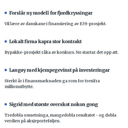
Forslår ny modell for fjordkryssingar
Vil lære av danskane i finansiering av E39-prosjekt.
Lokalt firma kapra stor kontrakt
Bypakke-prosjekt råka av konkurs. No startar det opp att.
Langøy med kjempegevinst på investeringar
Sterkt år i finansmarknaden ga rom for tresifra
millionutbytte.
Sigrid med største overskot nokon gong
Tredobla omsetninga, mangedobla resultatet - og dobla
verdien på aksjeporteføljen.