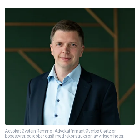
Advokat Øystein Remme i Advokatfirmaet Øverbø Gjørtz er
bobestyrer, og jobber også med rekonstruksjon av virksomheter.