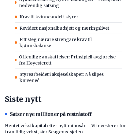
nødvendig satsing
Krav til kvinneandel i styrer
Revidert nasjonalbudsjett og næringslivet
Eitt steg nærare strengare krav til
kjønnsbalanse
Offentlige anskaffelser: Prinsipiell avgjørelse
fra Høyesterett
Styrearbeidet i aksjeselskaper: Nå slipes
knivene?
Siste nytt
Satser nye millioner på restråstoff
Hentet vekstkapital etter nytt minusår. – Vi investerer for
framtidig vekst, sier Seagems-sjefen.