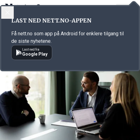
LOGG INN
MENY
Annonsørinnhold
LAST NED NETT.NO-APPEN
Link for annonse
Få nett.no som app på Android for enklere tilgang til
de siste nyhetene.
Last ned fra
Google Play
Annonsørinnhold