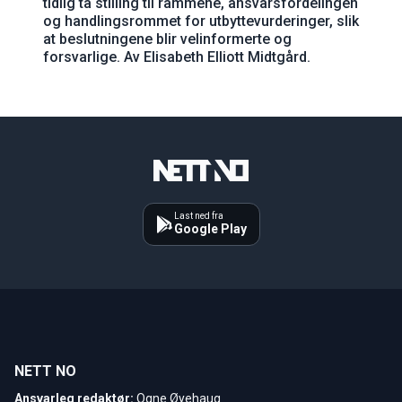
tidlig ta stilling til rammene, ansvarsfordelingen
og handlingsrommet for utbyttevurderinger, slik
at beslutningene blir velinformerte og
forsvarlige. Av Elisabeth Elliott Midtgård.
Last ned fra
Google Play
NETT NO
Ansvarleg redaktør:
Ogne Øyehaug