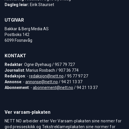
Dagleg leiar:
Eirik Staurset
UTGIVAR
Bakkar & Berg Media AS
Postboks 142
6099 Fosnavåg
KONTAKT
Redaktør
: Ogne Øyehaug / 957 79 727
Journalist
: Marius Rosbach / 907 36 774
Redaksjon
: -
redaksjon@nett.no
/ 95 77 97 27
Annonse
: -
annonse@nett.no
/ 94 21 13 37
Abonnement
: -
abonnement@nett.no
/ 94 21 13 37
Ver varsam-plakaten
NETT NO arbeider etter Ver Varsam-plakaten sine normer for
god presseskikk og Tekstreklameplakaten sine normer for