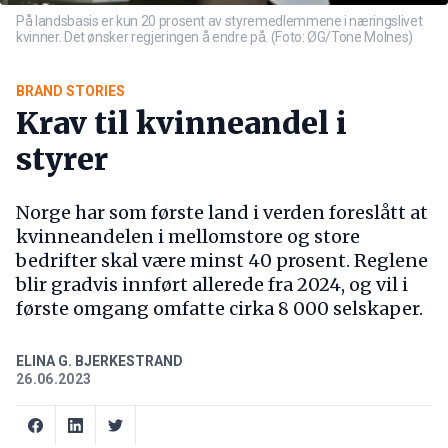
På landsbasis er kun 20 prosent av styremedlemmene i næringslivet
kvinner. Det ønsker regjeringen å endre på. (Foto: ØG/Tone Molnes)
BRAND STORIES
Krav til kvinneandel i
styrer
Norge har som første land i verden foreslått at
kvinneandelen i mellomstore og store
bedrifter skal være minst 40 prosent. Reglene
blir gradvis innført allerede fra 2024, og vil i
første omgang omfatte cirka 8 000 selskaper.
ELINA G. BJERKESTRAND
26.06.2023