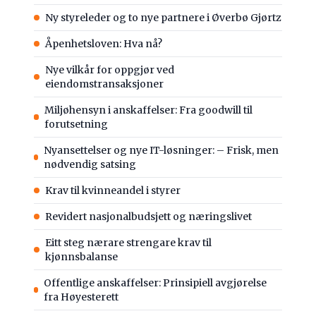
Ny styreleder og to nye partnere i Øverbø Gjørtz
Åpenhetsloven: Hva nå?
Nye vilkår for oppgjør ved
eiendomstransaksjoner
Miljøhensyn i anskaffelser: Fra goodwill til
forutsetning
Nyansettelser og nye IT-løsninger: – Frisk, men
nødvendig satsing
Krav til kvinneandel i styrer
Revidert nasjonalbudsjett og næringslivet
Eitt steg nærare strengare krav til
kjønnsbalanse
Offentlige anskaffelser: Prinsipiell avgjørelse
fra Høyesterett