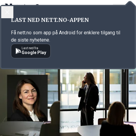
LOGG INN
MENY
Annonsørinnhold
LAST NED NETT.NO-APPEN
Link for annonse
Få nett.no som app på Android for enklere tilgang til
de siste nyhetene.
Last ned fra
Google Play
Annonsørinnhold