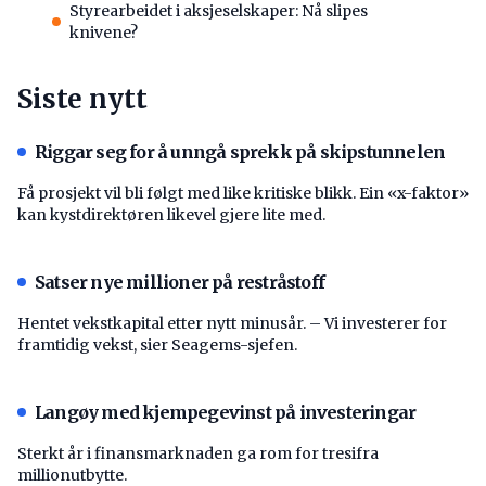
Styrearbeidet i aksjeselskaper: Nå slipes
knivene?
Siste nytt
Riggar seg for å unngå sprekk på skipstunnelen
Få prosjekt vil bli følgt med like kritiske blikk. Ein «x-faktor»
kan kystdirektøren likevel gjere lite med.
Satser nye millioner på restråstoff
Hentet vekstkapital etter nytt minusår. – Vi investerer for
framtidig vekst, sier Seagems-sjefen.
Langøy med kjempegevinst på investeringar
Sterkt år i finansmarknaden ga rom for tresifra
millionutbytte.