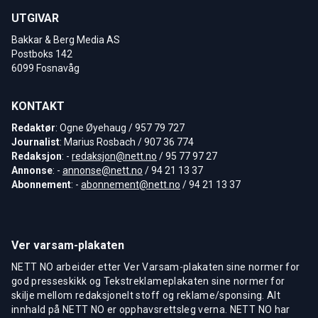
UTGIVAR
Bakkar & Berg Media AS
Postboks 142
6099 Fosnavåg
KONTAKT
Redaktør
: Ogne Øyehaug / 957 79 727
Journalist
: Marius Rosbach / 907 36 774
Redaksjon
: -
redaksjon@nett.no
/ 95 77 97 27
Annonse
: -
annonse@nett.no
/ 94 21 13 37
Abonnement
: -
abonnement@nett.no
/ 94 21 13 37
Ver varsam-plakaten
NETT NO arbeider etter Ver Varsam-plakaten sine normer for
god presseskikk og Tekstreklameplakaten sine normer for
skilje mellom redaksjonelt stoff og reklame/sponsing. Alt
innhald på NETT NO er opphavsrettsleg verna. NETT NO har