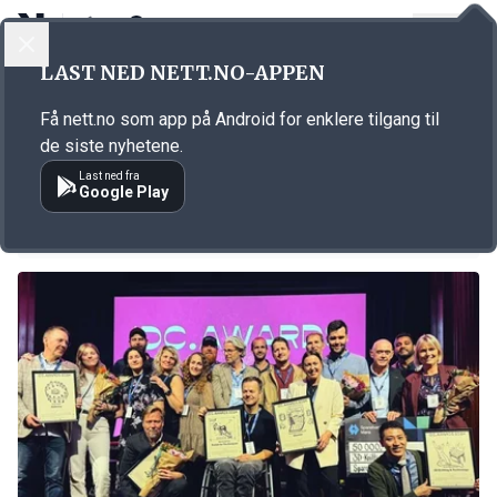
LOGG INN
MENY
LAST NED NETT.NO-APPEN
Emne: Momentium
Få nett.no som app på Android for enklere tilgang til
KORT FORTALT
de siste nyhetene.
Momentium med to nye selskap
Last ned fra
Google Play
27.10.2025 15:59