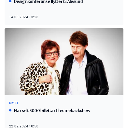
Designkonferanse flytter til Ålesund
14.08.2024 13:26
NYTT
Har selt 3000 billettar til comebackshow
22.02.2024 10:50