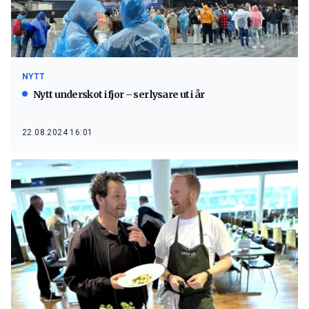
NYTT
Nytt underskot i fjor – ser lysare ut i år
22.08.2024 16:01