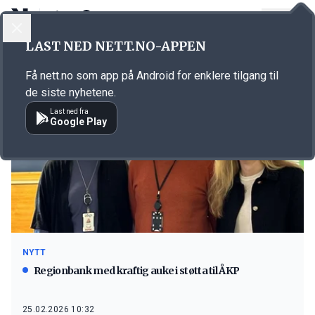
LOGG INN
MENY
LAST NED NETT.NO-APPEN
Emne: ÅKP
Få nett.no som app på Android for enklere tilgang til
de siste nyhetene.
Last ned fra
Google Play
NYTT
Regionbank med kraftig auke i støtta til ÅKP
25.02.2026 10:32