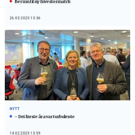
Ber inn til ny Investormatch
26.03.2025 13:36
NYTT
– Dei første åra var turbulente
14.02.2025 13:59