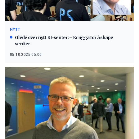
NYTT
Glede over nytt KI-senter: – Er rigga for å skape
verdier
05.10.2025 05:00