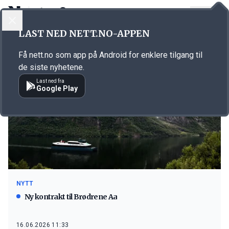
LOGG INN
MENY
LAST NED NETT.NO-APPEN
Emne: Brødrene Aa
Få nett.no som app på Android for enklere tilgang til
de siste nyhetene.
Last ned fra
Google Play
NYTT
Ny kontrakt til Brødrene Aa
16.06.2026 11:33