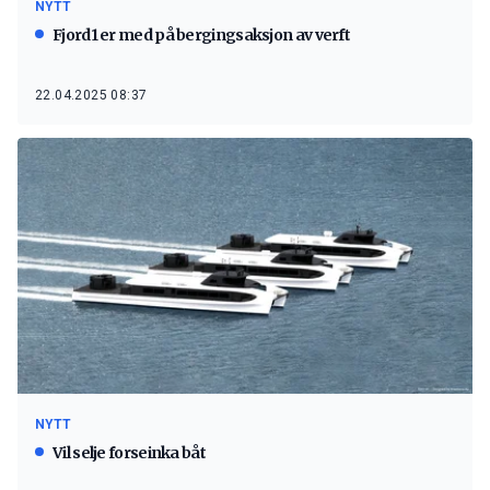
NYTT
Fjord1 er med på bergingsaksjon av verft
22.04.2025 08:37
NYTT
Vil selje forseinka båt