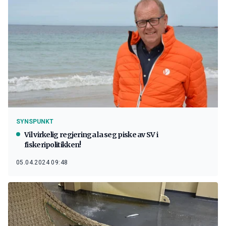
SYNSPUNKT
Vil virkelig regjeringa la seg piske av SV i
fiskeripolitikken!
05.04.2024 09:48