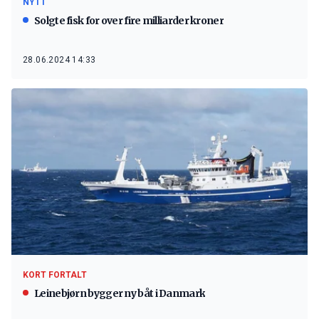
NYTT
Solgte fisk for over fire milliarder kroner
28.06.2024 14:33
KORT FORTALT
Leinebjørn bygger ny båt i Danmark