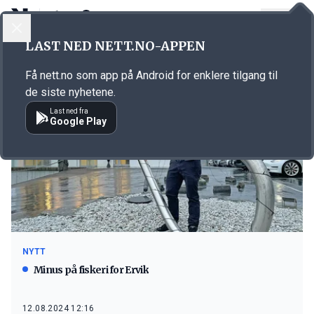
LOGG INN
MENY
LAST NED NETT.NO-APPEN
Emne: fiskeri
Få nett.no som app på Android for enklere tilgang til
de siste nyhetene.
Last ned fra
Google Play
NYTT
Minus på fiskeri for Ervik
12.08.2024 12:16