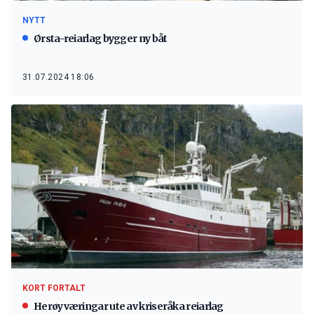
NYTT
Ørsta-reiarlag bygger ny båt
31.07.2024 18:06
KORT FORTALT
Herøyværingar ute av kriseråka reiarlag