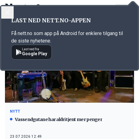
LOGG INN
MENY
LAST NED NETT.NO-APPEN
Emne: kultur
Få nett.no som app på Android for enklere tilgang til
de siste nyhetene.
Last ned fra
Google Play
NYTT
Vassendgutane har aldri tjent mer penger
23.07.2026 12:49