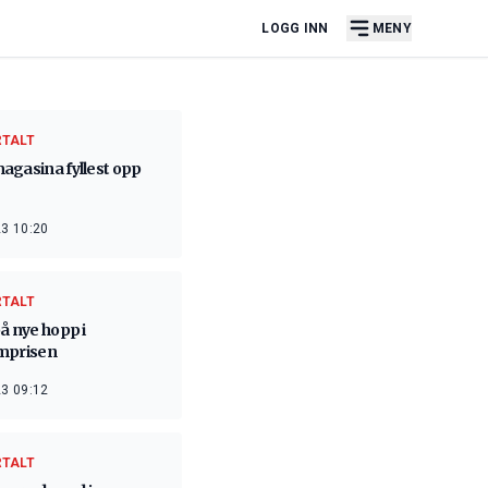
LOGG INN
MENY
RTALT
agasina fyllest opp
3 10:20
RTALT
å nye hopp i
mprisen
3 09:12
RTALT