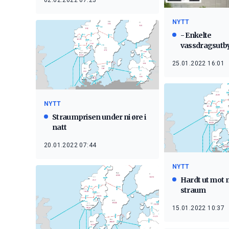
02.02.2022 07:23
NYTT
- Enkelte
vassdragsutb
veldig fine
25.01.2022 16:01
NYTT
Straumprisen under ni øre i
natt
20.01.2022 07:44
NYTT
Hardt ut mot 
straum
15.01.2022 10:37