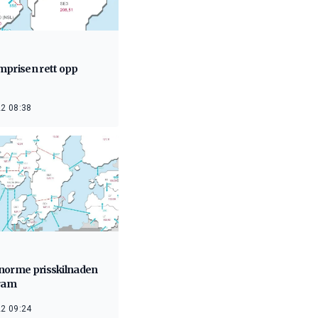
mprisen rett opp
2 08:38
norme prisskilnaden
fram
2 09:24