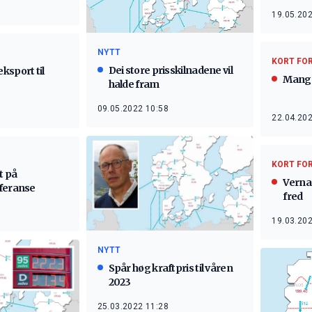
19.05.202
NYTT
KORT FO
Dei store prisskilnadene vil
ksport til
Mange
halde fram
09.05.2022 10:58
22.04.202
KORT FO
t på
Verna 
feranse
fred
19.03.202
NYTT
Spår høg kraftpris til våren
2023
25.03.2022 11:28