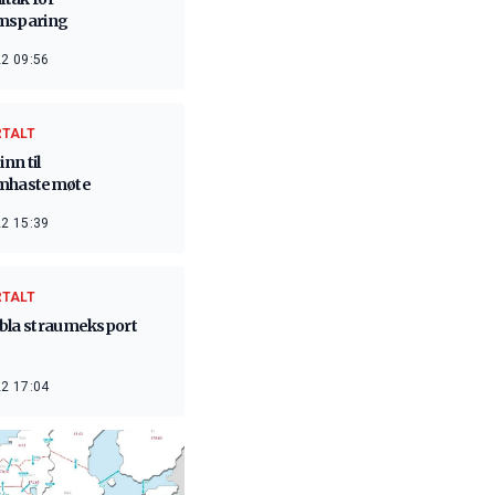
msparing
2 09:56
RTALT
inn til
mhastemøte
2 15:39
RTALT
bla straumeksport
2 17:04