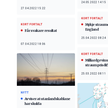
24.05.2022 14:15
27.04.2022 15:22
KORT FORTALT
Mykje straume
KORT FORTALT
England
Får svakare resultat
25.04.2022 08:24
07.04.2022 18:06
KORT FORTALT
Milliardgevins
straumprisdif
25.03.2022 08:11
NYTT
Avviser at utanlandskablane
har skulda