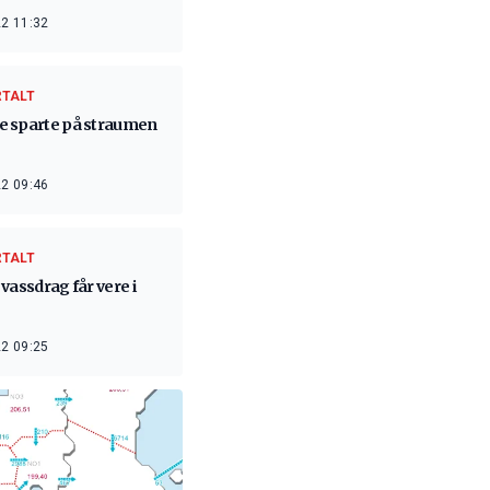
2 11:32
RTALT
 sparte på straumen
2 09:46
RTALT
vassdrag får vere i
2 09:25