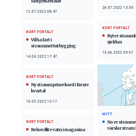
fastprisavtalar
26.07.2022 13:35
12.07.2022 08:47
KORT FORTALT
KORT FORTALT
Byter strauml
Vil ha fart i
sjeldan
straumnettutbygging
15.06.2022 09:57
14.06.2022 17:47
KORT FORTALT
Ny straumprisrekord i første
kvartal
16.05.2022 10:17
NYTT
No er straumen
KORT FORTALT
varslar stram 
Rekordlite vatn i magasina