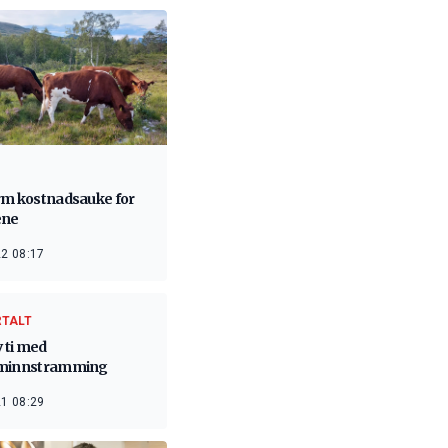
rm kostnadsauke for
ene
2 08:17
RTALT
v ti med
minnstramming
1 08:29