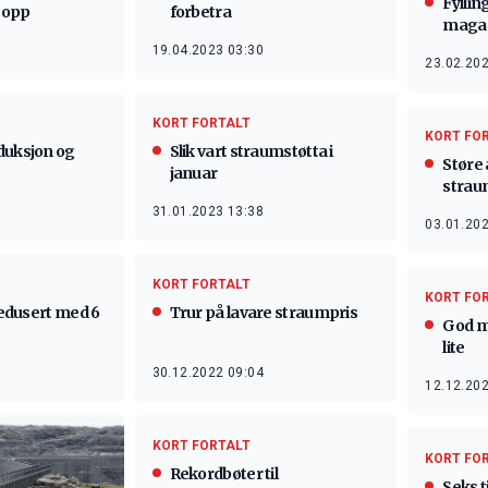
Fyllin
forbetra
 opp
maga
19.04.2023 03:30
23.02.202
KORT FORTALT
KORT FO
Slik vart straumstøtta i
duksjon og
Støre 
januar
strau
31.01.2023 13:38
03.01.202
KORT FORTALT
KORT FO
Trur på lavare straumpris
 redusert med 6
God m
lite
30.12.2022 09:04
12.12.202
KORT FORTALT
KORT FO
Rekordbøter til
Seks t