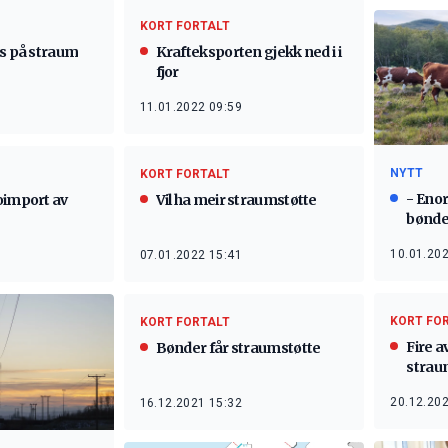
KORT FORTALT
Krafteksporten gjekk ned i i
is på straum
fjor
11.01.2022 09:59
NYTT
KORT FORTALT
- Eno
Vil ha meir straumstøtte
oimport av
bønd
10.01.202
07.01.2022 15:41
KORT FO
KORT FORTALT
Fire a
Bønder får straumstøtte
strau
20.12.202
16.12.2021 15:32