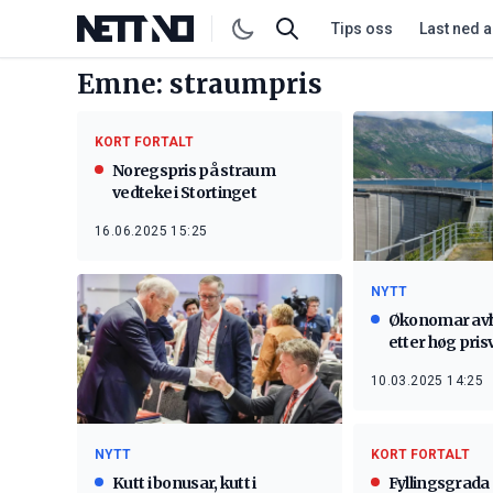
Tips oss
Last ned 
Emne: straumpris
KORT FORTALT
Noregspris på straum
vedteke i Stortinget
16.06.2025 15:25
NYTT
Økonomar avl
etter høg pris
10.03.2025 14:25
KORT FORTALT
NYTT
Fyllingsgrada
Kutt i bonusar, kutt i