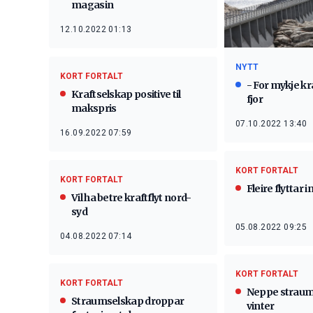
magasin
12.10.2022 01:13
NYTT
KORT FORTALT
- For mykje kr
Kraftselskap positive til
fjor
makspris
07.10.2022 13:40
16.09.2022 07:59
KORT FORTALT
KORT FORTALT
Fleire flyttar i
Vil ha betre kraftflyt nord-
syd
05.08.2022 09:25
04.08.2022 07:14
KORT FORTALT
KORT FORTALT
Neppe straumr
Straumselskap droppar
vinter