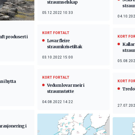
straumselskap
strau
05.12.2022 10:33
04.10.202
KORT FORTALT
aft produsert i
KORT FO
Lovar fleire
Kallar 
straumkrisetiltak
strau
03.10.2022 15:00
05.08.202
KORT FORTALT
nn i hytta
KORT FO
Vedum lovar meir i
Tredo
straumstøtte
04.08.2022 14:22
27.07.202
asjonering i