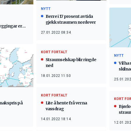
NYTT
Berre i 17 prosent av tida
gjekk straumen nordover
yggingar er
27.01.2022 08:34
KORT FORTALT
NYTT
Straumselskap blir ringde
Vil ha 
ned
skiln
18.01.2022 11:50
25.01.202
KORT FORTALT
KORT FO
Lite å hente frå verna
makspris på
Bjørlo
vassdrag
strau
14.01.2022 18:14
12.01.202