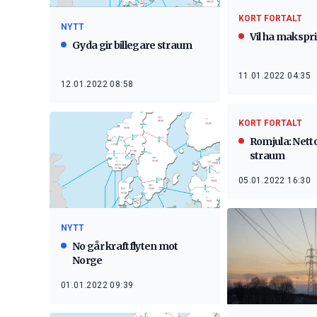
KORT FORTALT
NYTT
Vil ha makspr
Gyda gir billegare straum
11.01.2022 04:35
12.01.2022 08:58
KORT FORTALT
Romjula: Nett
straum
05.01.2022 16:30
NYTT
No går kraftflyten mot
Norge
01.01.2022 09:39