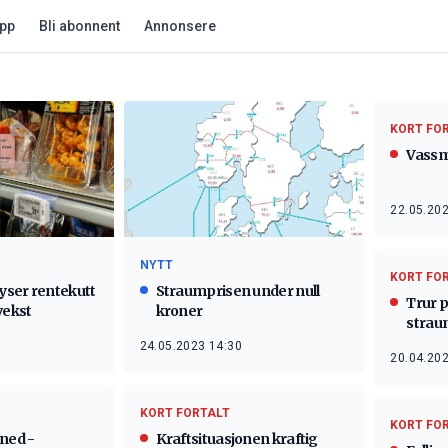
app
Bli abonnent
Annonsere
KORT FO
Vassm
22.05.202
NYTT
KORT FO
Straumprisen under null
yser rentekutt
Trur p
kroner
vekst
strau
24.05.2023 14:30
20.04.202
KORT FORTALT
KORT FO
Kraftsituasjonen kraftig
 ned -