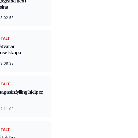
gsgrada ned i
sina
3 02:53
RTALT
åtvarar
mselskapa
3 08:33
RTALT
agasinfylling hjelper
2 11:00
RTALT
iltak for