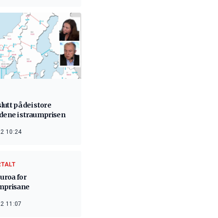
slutt på dei store
adene i straumprisen
2 10:24
RTALT
 uroa for
mprisane
2 11:07