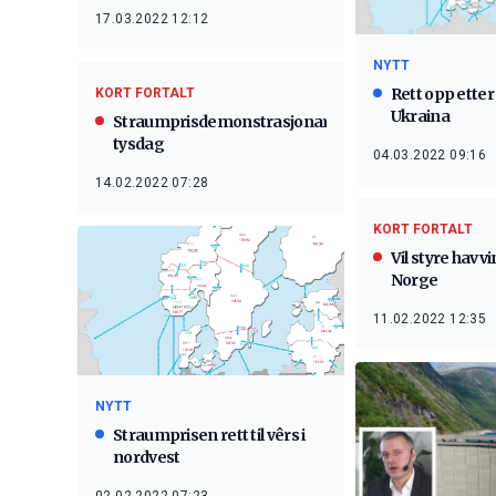
17.03.2022 12:12
NYTT
Rett opp ette
KORT FORTALT
Ukraina
Straumprisdemonstrasjonar
tysdag
04.03.2022 09:16
14.02.2022 07:28
KORT FORTALT
Vil styre havv
Norge
11.02.2022 12:35
NYTT
Straumprisen rett til vêrs i
nordvest