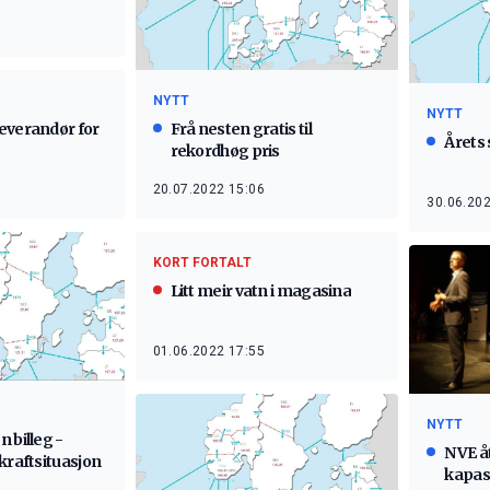
NYTT
NYTT
Frå nesten gratis til
everandør for
Årets 
rekordhøg pris
20.07.2022 15:06
30.06.202
KORT FORTALT
Litt meir vatn i magasina
01.06.2022 17:55
NYTT
 billeg -
NVE å
kraftsituasjon
kapas