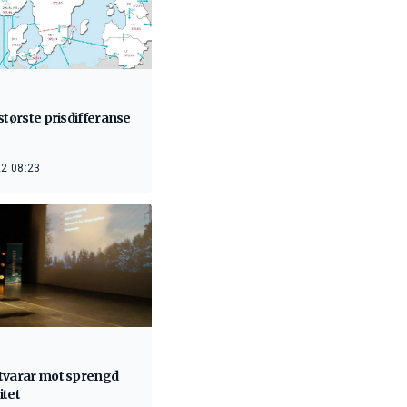
største prisdifferanse
2 08:23
tvarar mot sprengd
itet