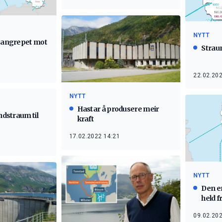
NYTT
r angrepet mot
Strau
22.02.202
NYTT
Hastar å produsere meir
indstraum til
kraft
17.02.2022 14:21
NYTT
Den e
held 
09.02.202