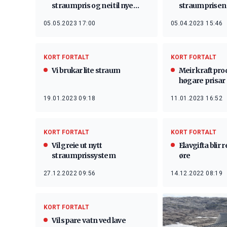
straumprisen
straumpris og nei til nye
utanlandssamband
05.04.2023 15:46
05.05.2023 17:00
KORT FORTALT
KORT FORTALT
Vi brukar lite straum
Meir kraftpro
høgare prisar
19.01.2023 09:18
11.01.2023 16:52
KORT FORTALT
KORT FORTALT
Vil greie ut nytt
Elavgifta blir
straumprissystem
øre
27.12.2022 09:56
14.12.2022 08:19
KORT FORTALT
Vil spare vatn ved lave