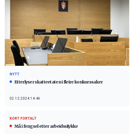
NYTT
Etterlyser skatteetaten i fleire konkurssaker
02.12.2024 14:46
KORT FORTALT
Må i fengsel etter arbeidsulykke