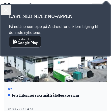
LOGG INN
MENY
LAST NED NETT.NO-APPEN
Emne: Sunnmøre tingrett
Få nett.no som app på Android for enklere tilgang til
de siste nyhetene.
Last ned fra
Google Play
NYTT
Jets frifunne i søksmål frå tidlegare eigar
05.06.2026 14:55