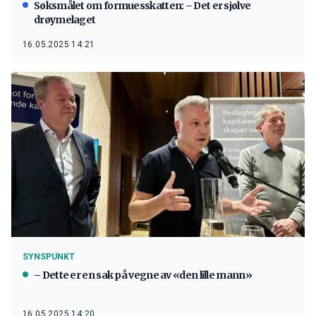
Søksmålet om formuesskatten: – Det er sjølve
drøymelaget
16.05.2025 14:21
SYNSPUNKT
– Dette er en sak på vegne av «den lille mann»
16.05.2025 14:20