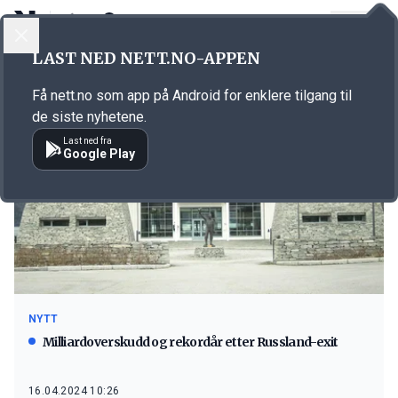
LOGG INN
MENY
LAST NED NETT.NO-APPEN
Emne: hotell
Få nett.no som app på Android for enklere tilgang til
de siste nyhetene.
Last ned fra
Google Play
NYTT
Milliardoverskudd og rekordår etter Russland-exit
16.04.2024 10:26