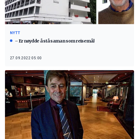
NYTT
– Er nøydde å stå saman som reisemål
27.09.2022 05:00